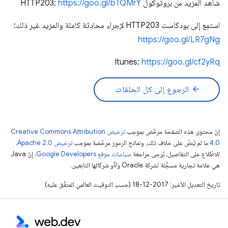
شاهد المزيد من بروتوكول HTTP203:
https://goo.gl/bTQMrY
استمِع إلى بودكاست HTTP203 لإجراء محادثة كاملة والمزيد غير ذلك:
https://goo.gl/LR7gNg
Itunes:
https://goo.gl/cf2yRq
arrow_back
الرجوع إلى كل الحلقات
إنّ محتوى هذه الصفحة مرخّص بموجب
ترخيص Creative Commons Attribution
4.0‏
ما لم يُنصّ على خلاف ذلك، ونماذج الرموز مرخّصة بموجب
ترخيص Apache 2.0‏
.
للاطّلاع على التفاصيل، يُرجى مراجعة
سياسات موقع Google Developers‏
. إنّ Java
هي علامة تجارية مسجَّلة لشركة Oracle و/أو شركائها التابعين.
تاريخ التعديل الأخير: 2017-12-18 (حسب التوقيت العالمي المتفَّق عليه)