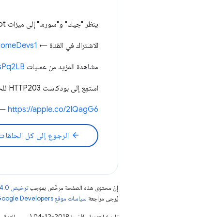
ينظر "جيك" و"سورما" إلى ميزات JavaScript والويب الحديثة التي نعتبرها أمرًا مفروغًا منه.
الاشتراك في القناة ←
ChromeDevs1
مشاهدة المزيد من عمليات HTTP203 ←
/2sPq2LB
استمِع إلى بودكاست HTTP203 للحصول على مزيد من المحتوى. ←
 ←
https://apple.co/2IQagG6
arrow_back
الرجوع إلى كل الحلقات
إنّ محتوى هذه الصفحة مرخّص بموجب
ترخيص Creative Commons Attribution 4.0‏
يُرجى مراجعة
سياسات موقع Google Developers‏
تاريخ التعديل الأخير: 2018-12-04 (حسب التوقيت العالمي المتفَّق عليه)