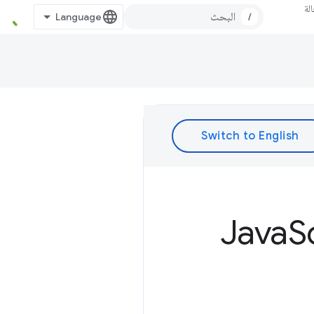
لة
/
S