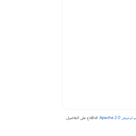
جب
ترخيص Apache 2.0‏
. للاطّلاع على التفاصيل،