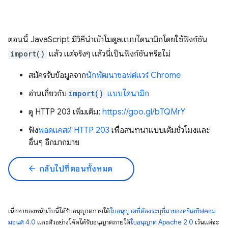
ตอนนี้ JavaScript มีวิธีนำเข้าโมดูลแบบไดนามิกโดยใช้ฟังก์ชัน
import()
แล้ว แต่จริงๆ แล้วนี่เป็นฟังก์ชันหรือไม่
สมัครรับข้อมูลจาก
นักพัฒนาซอฟต์แวร์ Chrome
อ่านเกี่ยวกับ
import()
แบบไดนามิก
ดู HTTP 203 เพิ่มเติม:
https://goo.gl/bTQMrY
ฟัง
พอดแคสต์ HTTP 203
เพื่อสนทนาแบบเต็มชั่วโมงและ
อื่นๆ อีกมากมาย
arrow_back
กลับไปที่ตอนทั้งหมด
เนื้อหาของหน้าเว็บนี้ได้รับอนุญาตภายใต้
ใบอนุญาตที่ต้องระบุที่มาของครีเอทีฟคอม
มอนส์ 4.0
และตัวอย่างโค้ดได้รับอนุญาตภายใต้
ใบอนุญาต Apache 2.0
เว้นแต่จะ