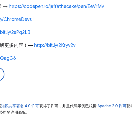
 →
https://codepen.io/jaffathecake/pen/EeVrMv
t.ly/ChromeDevs1
/bit.ly/2sPq2LB
，了解更多内容！→
http://bit.ly/2Kryv2y
2IQagG6
据
知识共享署名 4.0 许可
获得了许可，并且代码示例已根据
Apache 2.0 许可
获
其关联公司的注册商标。