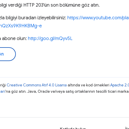
bilgi verdiği HTTP 203'ün son bölümüne göz atın.
 bilgiyi buradan izleyebilirsiniz:
https://www.youtube.com/play
WcnQzXs9K9HKBMg-e
a abone olun:
http://goo.gl/mQyv5L
ön
riği
Creative Commons Atıf 4.0 Lisansı
altında ve kod örnekleri
Apache 2.0
arı
'na göz atın. Java, Oracle ve/veya satış ortaklarının tescilli ticari markas