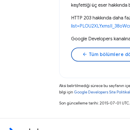
keşfettiği üç eser hakkında 
HTTP 203 hakkında daha fazla
list=PLOU2XLYxmsII_38o
Google Developers kanalın
arrow_back
Tüm bölümlere d
Aksi belirtilmediği sürece bu sayfanın içe
bilgi için
Google Developers Site Politikal
Son güncelleme tarihi: 2015-07-01 UTC.