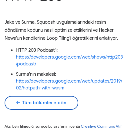
Jake ve Surma, Squoosh uygulamalarındaki resim
döndürme kodunu nasıl optimize ettiklerini ve Hacker
News'un kendilerine Loop Tiling'i öğrettiklerini anlatıyor.
HTTP 203 Podcast'i:
https://developers.google.com/web/shows/http203
/podcast/
Surma'nın makalesi:
https://developers.google.com/web/updates/2019/
02/hotpath-with-wasm
arrow_back
Tüm bölümlere dön
Aksi belirtilmediği sürece bu sayfanın içeriği
Creative Commons Atıf