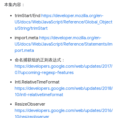
本集内容：
trimStart/End
https://developer.mozilla.org/en-
US/docs/Web/JavaScript/Reference/Global_Object
s/String/trimStart
import.meta
https://developer.mozilla.org/en-
US/docs/Web/JavaScript/Reference/Statements/im
port.meta
命名捕获组的正则表达式：
https://developers.google.com/web/updates/2017/
07/upcoming-regexp-features
Intl.RelativeTimeFormat
https://developers.google.com/web/updates/2018/
10/intl-relativetimeformat
ResizeObserver
https://developers.google.com/web/updates/2016/
10/resizeobserver