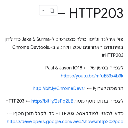
– HTTP203
פול אירלנד וג'ייסון מילר מצטרפים ל-Jake & Surma כדי לדון
בפיתוחים האחרונים עכשיו ולהגיע ב-Chrome Devtools.
#HTTP203
לצפייה בסשן של Paul & Jason IO18 ←
https://youtu.be/mfuE53x4b3k
הרשמה לערוץ! ←
http://bit.ly/ChromeDevs1
לצפייה בתוכן נוסף מסוג HTTP203 ←
http://bit.ly/2sPq2LB
כדאי להאזין לפודקאסט HTTP203 כדי לקבל תוכן נוסף! ←
https://developers.google.com/web/shows/http203/pod