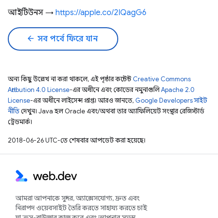
আইটিউনস →
https://apple.co/2IQagG6
arrow_back
সব পর্বে ফিরে যান
অন্য কিছু উল্লেখ না করা থাকলে, এই পৃষ্ঠার কন্টেন্ট
Creative Commons
Attribution 4.0 License
-এর অধীনে এবং কোডের নমুনাগুলি
Apache 2.0
License
-এর অধীনে লাইসেন্স প্রাপ্ত। আরও জানতে,
Google Developers সাইট
নীতি
দেখুন। Java হল Oracle এবং/অথবা তার অ্যাফিলিয়েট সংস্থার রেজিস্টার্ড
ট্রেডমার্ক।
2018-06-26 UTC-তে শেষবার আপডেট করা হয়েছে।
আমরা আপনাকে সুন্দর, অ্যাক্সেসযোগ্য, দ্রুত এবং
নিরাপদ ওয়েবসাইট তৈরি করতে সাহায্য করতে চাই
যা ক্রস-ব্রাউজার কাজ করে এবং আপনার সমস্ত