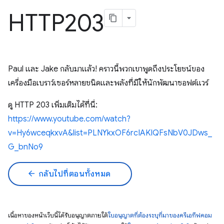
HTTP203
Paul และ Jake กลับมาแล้ว! คราวนี้พวกเขาพูดถึงประโยชน์ของ
เครื่องมือเบราว์เซอร์หลายชนิดและพลังที่มีให้นักพัฒนาซอฟต์แวร์
ดู HTTP 203 เพิ่มเติมได้ที่นี่:
https://www.youtube.com/watch?
v=Hy6wceqkxvA&list=PLNYkxOF6rcIAKIQFsNbV0JDws_
G_bnNo9
arrow_back
กลับไปที่ตอนทั้งหมด
เนื้อหาของหน้าเว็บนี้ได้รับอนุญาตภายใต้
ใบอนุญาตที่ต้องระบุที่มาของครีเอทีฟคอม