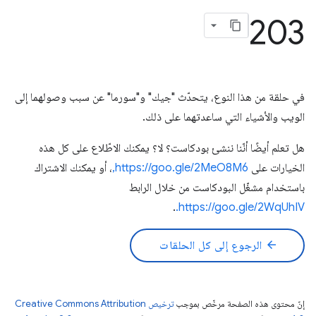
203
في حلقة من هذا النوع، يتحدّث "جيك" و"سورما" عن سبب وصولهما إلى
الويب والأشياء التي ساعدتهما على ذلك.
هل تعلم أيضًا أنّنا ننشئ بودكاست؟ لا؟ يمكنك الاطّلاع على كل هذه
الخيارات على
https://goo.gle/2MeO8M6,
، أو يمكنك الاشتراك
باستخدام مشغّل البودكاست من خلال الرابط
.
https://goo.gle/2WqUhIV.
arrow_back
الرجوع إلى كل الحلقات
إنّ محتوى هذه الصفحة مرخّص بموجب
ترخيص Creative Commons Attribution