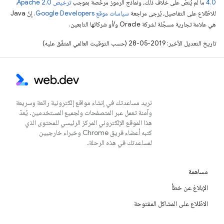
4.0‏
ما لم يُنصّ على خلاف ذلك، ونماذج الرموز مرخّصة بموجب
ترخيص Apache 2.0‏
.
للاطّلاع على التفاصيل، يُرجى مراجعة
سياسات موقع Google Developers‏
. إنّ Java
هي علامة تجارية مسجَّلة لشركة Oracle و/أو شركائها التابعين.
تاريخ التعديل الأخير: 2019-05-28 (حسب التوقيت العالمي المتفَّق عليه)
نريد مساعدتك في إنشاء مواقع إلكترونية رائعة وسريعة
وآمنة تعمل عبر المتصفحات ولجميع المستخدمين. يُعدّ
هذا الموقع الإلكتروني المركز الرئيسي للمحتوى الذي
كتبه أعضاء فريق Chrome وخبراء خارجيين
لمساعدتك في هذه الرحلة.
مساهمة
الإبلاغ عن خطأ
الاطّلاع على المشاكل المفتوحة