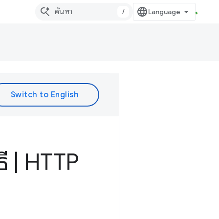
/
ธี
|
HTTP