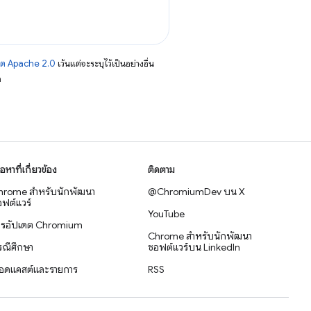
าต Apache 2.0
เว้นแต่จะระบุไว้เป็นอย่างอื่น
อ
ื้อหาที่เกี่ยวข้อง
ติดตาม
hrome สำหรับนักพัฒนา
@ChromiumDev บน X
ฟต์แวร์
YouTube
ารอัปเดต Chromium
Chrome สำหรับนักพัฒนา
รณีศึกษา
ซอฟต์แวร์บน LinkedIn
อดแคสต์และรายการ
RSS