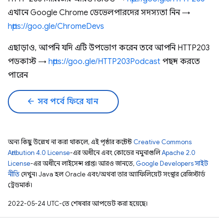
এখানে Google Chrome ডেভেলপারদের সদস্যতা নিন →
https://goo.gle/ChromeDevs
এছাড়াও, আপনি যদি এটি উপভোগ করেন তবে আপনি HTTP203
পডকাস্ট →
https://goo.gle/HTTP203Podcast
পছন্দ করতে
পারেন
arrow_back
সব পর্বে ফিরে যান
অন্য কিছু উল্লেখ না করা থাকলে, এই পৃষ্ঠার কন্টেন্ট
Creative Commons
Attribution 4.0 License
-এর অধীনে এবং কোডের নমুনাগুলি
Apache 2.0
License
-এর অধীনে লাইসেন্স প্রাপ্ত। আরও জানতে,
Google Developers সাইট
নীতি
দেখুন। Java হল Oracle এবং/অথবা তার অ্যাফিলিয়েট সংস্থার রেজিস্টার্ড
ট্রেডমার্ক।
2022-05-24 UTC-তে শেষবার আপডেট করা হয়েছে।