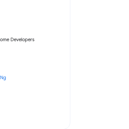
hrome Developers
gNg