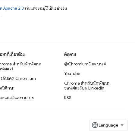
าต Apache 2.0
เว้นแต่จะระบุไว้เป็นอย่างอื่น
อ
ื้อหาที่เกี่ยวข้อง
ติดตาม
hrome สำหรับนักพัฒนา
@ChromiumDev บน X
ฟต์แวร์
YouTube
ารอัปเดต Chromium
Chrome สำหรับนักพัฒนา
รณีศึกษา
ซอฟต์แวร์บน LinkedIn
อดแคสต์และรายการ
RSS