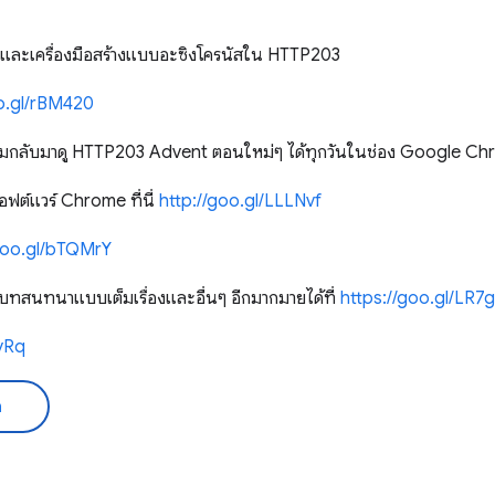
้ำและเครื่องมือสร้างแบบอะซิงโครนัสใน HTTP203
oo.gl/rBM420
ลืมกลับมาดู HTTP203 Advent ตอนใหม่ๆ ได้ทุกวันในช่อง Google C
อฟต์แวร์ Chrome ที่นี่
http://goo.gl/LLLNvf
/goo.gl/bTQMrY
ทสนทนาแบบเต็มเรื่องและอื่นๆ อีกมากมายได้ที่
https://goo.gl/LR7
2yRq
ด