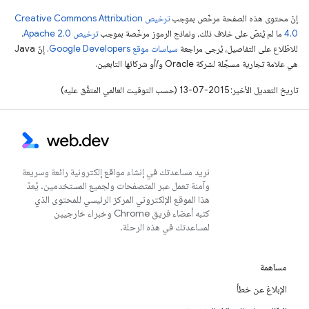
إنّ محتوى هذه الصفحة مرخّص بموجب
ترخيص Creative Commons Attribution
4.0‏
ما لم يُنصّ على خلاف ذلك، ونماذج الرموز مرخّصة بموجب
ترخيص Apache 2.0‏
.
للاطّلاع على التفاصيل، يُرجى مراجعة
سياسات موقع Google Developers‏
. إنّ Java
هي علامة تجارية مسجَّلة لشركة Oracle و/أو شركائها التابعين.
تاريخ التعديل الأخير: 2015-07-13 (حسب التوقيت العالمي المتفَّق عليه)
نريد مساعدتك في إنشاء مواقع إلكترونية رائعة وسريعة
وآمنة تعمل عبر المتصفحات ولجميع المستخدمين. يُعدّ
هذا الموقع الإلكتروني المركز الرئيسي للمحتوى الذي
كتبه أعضاء فريق Chrome وخبراء خارجيين
لمساعدتك في هذه الرحلة.
مساهمة
الإبلاغ عن خطأ