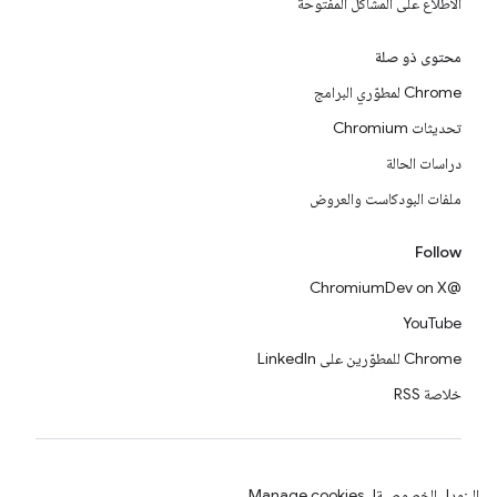
الاطّلاع على المشاكل المفتوحة
محتوى ذو صلة
Chrome لمطوّري البرامج
تحديثات Chromium
دراسات الحالة
ملفات البودكاست والعروض
Follow
@ChromiumDev on X
YouTube
Chrome للمطوّرين على LinkedIn
خلاصة RSS
البنود
الخصوصية
Manage cookies