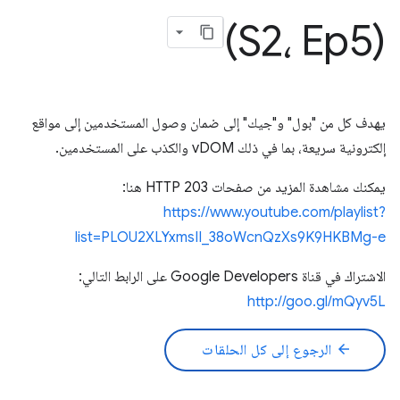
(S2، Ep5)
يهدف كل من "بول" و"جيك" إلى ضمان وصول المستخدمين إلى مواقع
إلكترونية سريعة، بما في ذلك vDOM والكذب على المستخدمين.
يمكنك مشاهدة المزيد من صفحات HTTP 203 هنا:
https://www.youtube.com/playlist?
list=PLOU2XLYxmsII_38oWcnQzXs9K9HKBMg-e
الاشتراك في قناة Google Developers على الرابط التالي:
http://goo.gl/mQyv5L
arrow_back
الرجوع إلى كل الحلقات