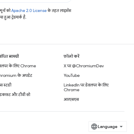
ूनों को
Apache 2.0 License
के तहत लाइसेंस
हुआ ट्रेडमार्क है.
बंधित सामग्री
फ़ॉलो करें
वलपर के लिए Chrome
X पर @ChromiumDev
hromium के अपडेट
YouTube
स स्टडी
LinkedIn पर डेवलपर के लिए
Chrome
डकास्ट और टीवी शो
आरएसएस