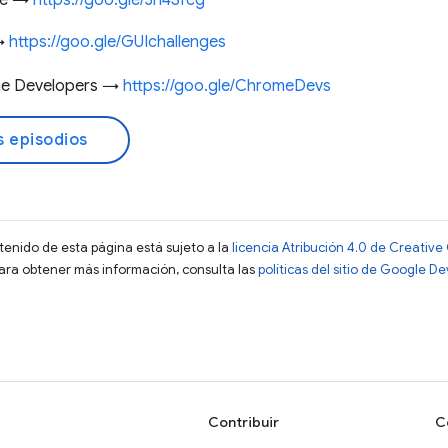
nte →
https://goo.gle/3n4Sfcg
 →
https://goo.gle/GUIchallenges
me Developers →
https://goo.gle/ChromeDevs
s episodios
ntenido de esta página está sujeto a la
licencia Atribución 4.0 de Creati
Para obtener más información, consulta las
políticas del sitio de Google D
Contribuir
C