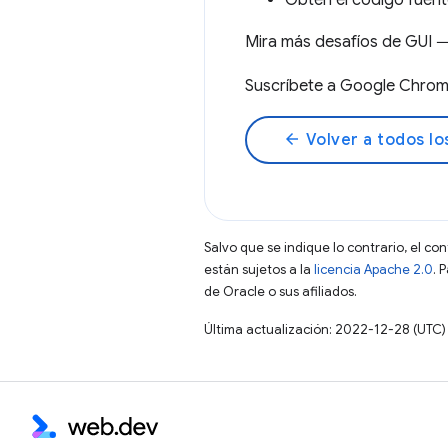
Obtén el código fue
Mira más desafíos de GUI
Suscríbete a Google Chro
arrow_back
Volver a todos lo
Salvo que se indique lo contrario, el co
están sujetos a la
licencia Apache 2.0
. 
de Oracle o sus afiliados.
Última actualización: 2022-12-28 (UTC)