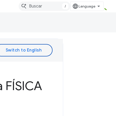
/
a FÍSICA