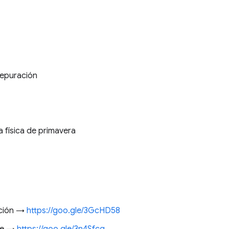
 depuración
a física de primavera
ación →
https://goo.gle/3GcHD58