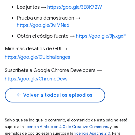
Lee juntos →
https://goo.gle/3E8K72W
Prueba una demostración →
https://goo.gle/3viMNa6
Obtén el código fuente →
https://goo.gle/3jyxgxF
Mira más desafíos de GUI →
https://goo.gle/GUIchallenges
Suscríbete a Google Chrome Developers →
https://goo.gle/ChromeDevs
arrow_back
Volver a todos los episodios
Salvo que se indique lo contrario, el contenido de esta página está
sujeto a la
licencia Atribución 4.0 de Creative Commons
, y los
ejemplos de código están sujetos a la
licencia Apache 2.0
. Para