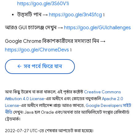
https://goo.gle/3S60V1i
উত্সটি পান →
https://goo.gle/3n4Sfcg
৷
আরও GUI চ্যালেঞ্জ দেখুন →
https://goo.gle/GUIchallenges
Google Chrome বিকাশকারীদের সদস্যতা নিন →
https://goo.gle/ChromeDevs
৷
arrow_back
সব পর্বে ফিরে যান
অন্য কিছু উল্লেখ না করা থাকলে, এই পৃষ্ঠার কন্টেন্ট
Creative Commons
Attribution 4.0 License
-এর অধীনে এবং কোডের নমুনাগুলি
Apache 2.0
License
-এর অধীনে লাইসেন্স প্রাপ্ত। আরও জানতে,
Google Developers সাইট
নীতি
দেখুন। Java হল Oracle এবং/অথবা তার অ্যাফিলিয়েট সংস্থার রেজিস্টার্ড
ট্রেডমার্ক।
2022-07-27 UTC-তে শেষবার আপডেট করা হয়েছে।