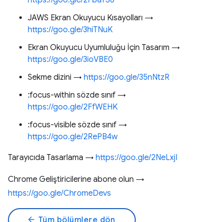
https://goo.gle/2FbaYS6
JAWS Ekran Okuyucu Kısayolları →
https://goo.gle/3hiTNuK
Ekran Okuyucu Uyumluluğu İçin Tasarım →
https://goo.gle/3ioVBE0
Sekme dizini →
https://goo.gle/35nNtzR
:focus-within sözde sınıf →
https://goo.gle/2FfWEHK
:focus-visible sözde sınıf →
https://goo.gle/2RePB4w
Tarayıcıda Tasarlama →
https://goo.gle/2NeLxjI
Chrome Geliştiricilerine abone olun →
https://goo.gle/ChromeDevs
arrow_back
Tüm bölümlere dön