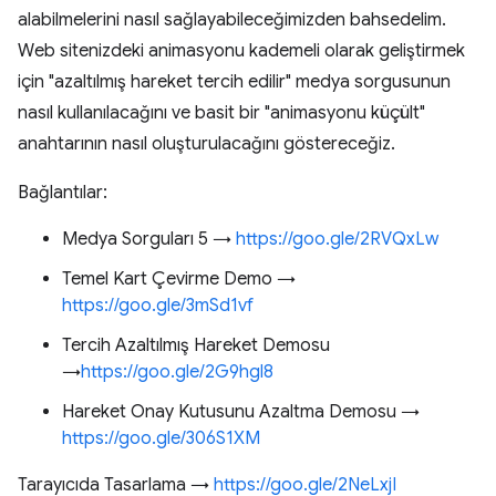
alabilmelerini nasıl sağlayabileceğimizden bahsedelim.
Web sitenizdeki animasyonu kademeli olarak geliştirmek
için "azaltılmış hareket tercih edilir" medya sorgusunun
nasıl kullanılacağını ve basit bir "animasyonu küçült"
anahtarının nasıl oluşturulacağını göstereceğiz.
Bağlantılar:
Medya Sorguları 5 →
https://goo.gle/2RVQxLw
Temel Kart Çevirme Demo →
https://goo.gle/3mSd1vf
Tercih Azaltılmış Hareket Demosu
→
https://goo.gle/2G9hgl8
Hareket Onay Kutusunu Azaltma Demosu →
https://goo.gle/306S1XM
Tarayıcıda Tasarlama →
https://goo.gle/2NeLxjI