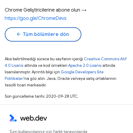
Chrome Geliştiricilerine abone olun →
https://goo.gle/ChromeDevs
arrow_back
Tüm bölümlere dön
Aksi belirtilmediği sürece bu sayfanın içeriği
Creative Commons Atıf
4.0 Lisansı
altında ve kod örnekleri
Apache 2.0 Lisansı
altında
lisanslanmıştır. Ayrıntılı bilgi için
Google Developers Site
Politikaları
'na göz atın. Java, Oracle ve/veya satış ortaklarının
tescilli ticari markasıdır.
Son güncelleme tarihi: 2020-09-28 UTC.
Tüm kullanıcılarınız için farklı tarayıcılarda