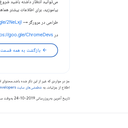
می‌توانید انتظار داشته باشید شرو
بیاموزید. برای اطلاعات بیشتر هماه
طراحی در مرورگر →
gle/2NeLxjI
در Chrome →
tps://goo.gle/ChromeDevs
arrow_back
بازگشت به همه قسمت 
جز در مواردی که غیر از این ذکر شده باشد،‌محتوا
اطلاع از جزئیات، به
خطمشی‌های سایت Google Developers‏
تاریخ آخرین به‌روزرسانی 2019-10-24 به‌وقت ساعت هماهنگ جهانی.