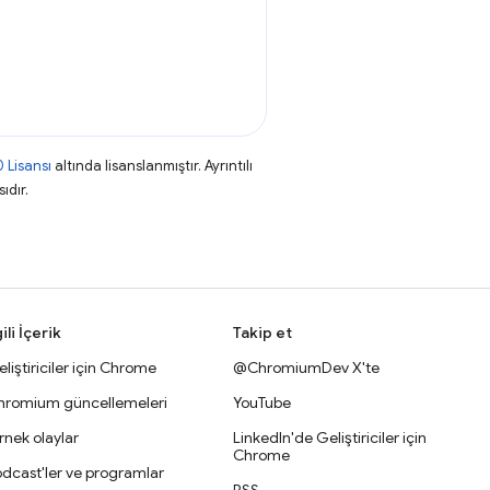
 Lisansı
altında lisanslanmıştır. Ayrıntılı
ıdır.
gili İçerik
Takip et
liştiriciler için Chrome
@ChromiumDev X'te
hromium güncellemeleri
YouTube
nek olaylar
LinkedIn'de Geliştiriciler için
Chrome
dcast'ler ve programlar