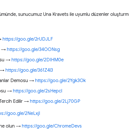
ölümünde, sunucumuz Una Kravets ile uyumlu düzenler oluşturm
 →
https://goo.gle/2rUDJLF
u →
https://goo.gle/34OONsg
osu →
https://goo.gle/2DIHM0e
u →
https://goo.gle/361Z4l3
Alanlar Demosu →
https://goo.gle/2Ygk3Ok
mosu →
https://goo.gle/2sHepcl
ercih Edilir →
https://goo.gle/2Lj70GP
ps://goo.gle/2NeLxjI
bone olun →
https://goo.gle/ChromeDevs