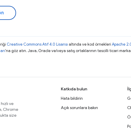
ön
riği
Creative Commons Atıf 4.0 Lisansı
altında ve kod örnekleri
Apache 2.0
arı
'na göz atın. Java, Oracle ve/veya satış ortaklarının tescilli ticari markas
Katkıda bulun
İl
Hata bildirin
Ge
 hızlı ve
Açık sorunlara bakın
C
te, Chrome
lukta size
Ör
Po