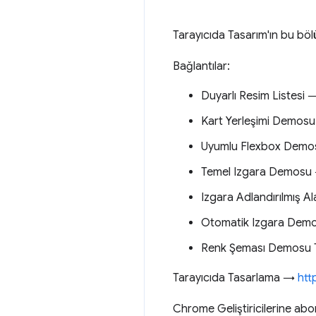
Tarayıcıda Tasarım'ın bu b
Bağlantılar:
Duyarlı Resim Listesi
Kart Yerleşimi Demos
Uyumlu Flexbox Dem
Temel Izgara Demos
Izgara Adlandırılmış 
Otomatik Izgara De
Renk Şeması Demosu T
Tarayıcıda Tasarlama →
htt
Chrome Geliştiricilerine a