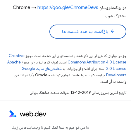
در برنامه‌نویسان Chrome →
https://goo.gle/ChromeDevs
مشترک شوید
arrow_back
بازگشت به همه قسمت ها
جز در مواردی که غیر از این ذکر شده باشد،‌محتوای این صفحه تحت مجوز
Creative
Commons Attribution 4.0 License
است. نمونه کدها نیز دارای مجوز
Apache
2.0 License
است. برای اطلاع از جزئیات، به
خطمشی‌های سایت Google
Developers‏
مراجعه کنید. جاوا علامت تجاری ثبت‌شده Oracle و/یا شرکت‌های
وابسته به آن است.
تاریخ آخرین به‌روزرسانی 2019-12-13 به‌وقت ساعت هماهنگ جهانی.
ما می‌خواهیم به شما کمک کنیم تا وب‌سایت‌هایی زیبا،