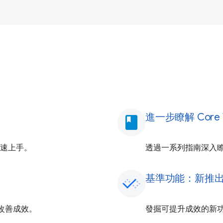
進一步瞭解 Core We
book
速上手。
透過一系列指南深入瞭解 
基準功能：新推
開始改善成效。
發掘可提升成效的新