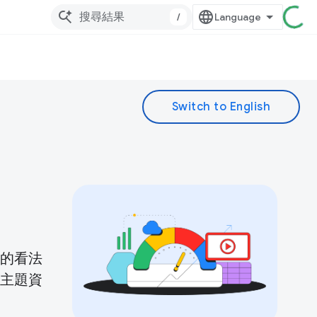
/
的看法
主題資