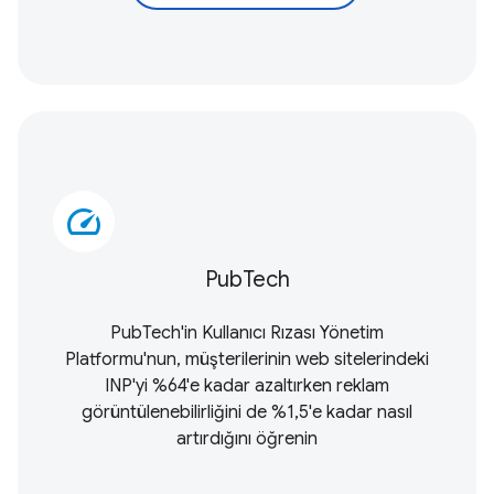
speed
PubTech
PubTech'in Kullanıcı Rızası Yönetim
Platformu'nun, müşterilerinin web sitelerindeki
INP'yi %64'e kadar azaltırken reklam
görüntülenebilirliğini de %1,5'e kadar nasıl
artırdığını öğrenin