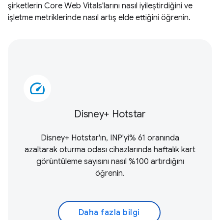
şirketlerin Core Web Vitals'larını nasıl iyileştirdiğini ve
işletme metriklerinde nasıl artış elde ettiğini öğrenin.
speed
Disney+ Hotstar
Disney+ Hotstar'ın, INP'yi% 61 oranında
azaltarak oturma odası cihazlarında haftalık kart
görüntüleme sayısını nasıl %100 artırdığını
öğrenin.
Daha fazla bilgi