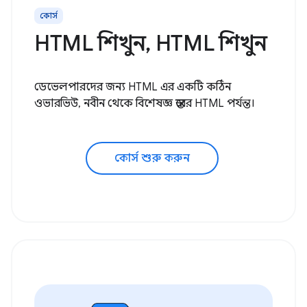
কোর্স
HTML শিখুন, HTML শিখুন
ডেভেলপারদের জন্য HTML এর একটি কঠিন
ওভারভিউ, নবীন থেকে বিশেষজ্ঞ স্তরের HTML পর্যন্ত।
কোর্স শুরু করুন