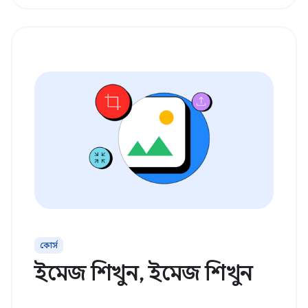
কোর্স
ইমেজ শিখুন, ইমেজ শিখুন