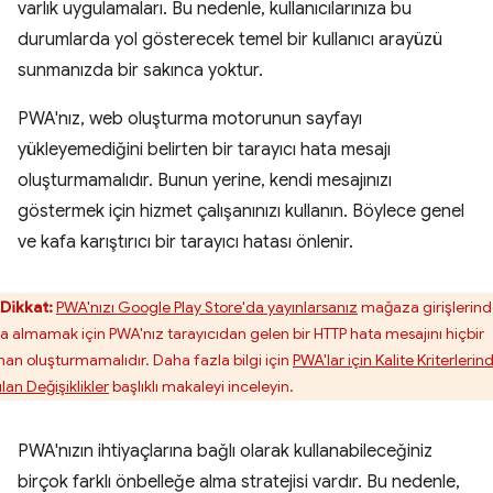
varlık uygulamaları. Bu nedenle, kullanıcılarınıza bu
durumlarda yol gösterecek temel bir kullanıcı arayüzü
sunmanızda bir sakınca yoktur.
PWA'nız, web oluşturma motorunun sayfayı
yükleyemediğini belirten bir tarayıcı hata mesajı
oluşturmamalıdır. Bunun yerine, kendi mesajınızı
göstermek için hizmet çalışanınızı kullanın. Böylece genel
ve kafa karıştırıcı bir tarayıcı hatası önlenir.
Dikkat:
PWA'nızı Google Play Store'da yayınlarsanız
mağaza girişlerin
a almamak için PWA'nız tarayıcıdan gelen bir HTTP hata mesajını hiçbir
an oluşturmamalıdır. Daha fazla bilgi için
PWA'lar için Kalite Kriterlerin
lan Değişiklikler
başlıklı makaleyi inceleyin.
PWA'nızın ihtiyaçlarına bağlı olarak kullanabileceğiniz
birçok farklı önbelleğe alma stratejisi vardır. Bu nedenle,