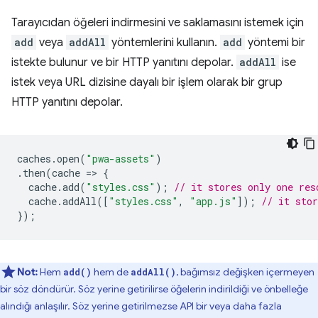
Tarayıcıdan öğeleri indirmesini ve saklamasını istemek için
add
veya
addAll
yöntemlerini kullanın.
add
yöntemi bir
istekte bulunur ve bir HTTP yanıtını depolar.
addAll
ise
istek veya URL dizisine dayalı bir işlem olarak bir grup
HTTP yanıtını depolar.
caches
.
open
(
"pwa-assets"
)
.
then
(
cache
=
>
{
cache
.
add
(
"styles.css"
);
// it stores only one res
cache
.
addAll
([
"styles.css"
,
"app.js"
]);
// it stor
});
Not:
Hem
hem de
, bağımsız değişken içermeyen
add()
addAll()
bir söz döndürür. Söz yerine getirilirse öğelerin indirildiği ve önbelleğe
alındığı anlaşılır. Söz yerine getirilmezse API bir veya daha fazla