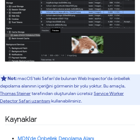
Not:
macOS'teki Safari'de bulunan Web Inspector'da önbellek
depolama alanının içeriğini görmenin bir yolu yoktur. Bu amaçla,
Thomas Steiner
tarafından oluşturulan ücretsiz
Service Worker
Detector Safari uzantısını
kullanabilirsiniz.
Kaynaklar
MDN'de Önbellek Depolama Alanı