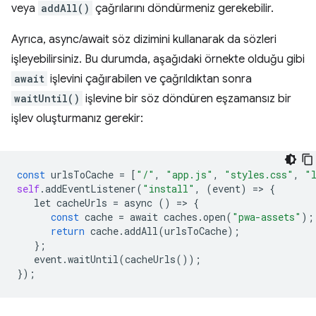
veya
addAll()
çağrılarını döndürmeniz gerekebilir.
Ayrıca, async/await söz dizimini kullanarak da sözleri
işleyebilirsiniz. Bu durumda, aşağıdaki örnekte olduğu gibi
await
işlevini çağırabilen ve çağrıldıktan sonra
waitUntil()
işlevine bir söz döndüren eşzamansız bir
işlev oluşturmanız gerekir:
const
urlsToCache
=
[
"/"
,
"app.js"
,
"styles.css"
,
"
self
.
addEventListener
(
"install"
,
(
event
)
=
>
{
let
cacheUrls
=
async
()
=
>
{
const
cache
=
await
caches
.
open
(
"pwa-assets"
);
return
cache
.
addAll
(
urlsToCache
);
};
event
.
waitUntil
(
cacheUrls
());
});