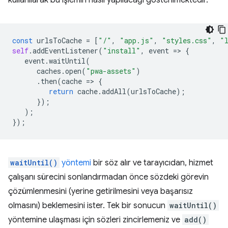
kullanılarak bu işlemin nasıl yapılacağı gösterilmektedir.
const
urlsToCache
=
[
"/"
,
"app.js"
,
"styles.css"
,
"
self
.
addEventListener
(
"install"
,
event
=
>
{
event
.
waitUntil
(
caches
.
open
(
"pwa-assets"
)
.
then
(
cache
=
>
{
return
cache
.
addAll
(
urlsToCache
);
});
);
});
waitUntil()
yöntemi
bir söz alır ve tarayıcıdan, hizmet
çalışanı sürecini sonlandırmadan önce sözdeki görevin
çözümlenmesini (yerine getirilmesini veya başarısız
olmasını) beklemesini ister. Tek bir sonucun
waitUntil()
yöntemine ulaşması için sözleri zincirlemeniz ve
add()