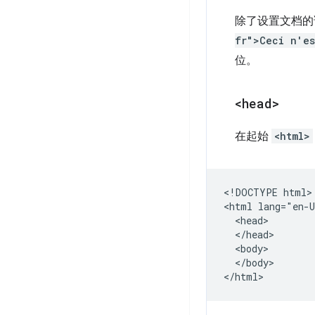
除了设置文档的
fr">Ceci n'es
位。
<head>
在起始
<html>
<!DOCTYPE html>

<html lang="en-U
  <head>

  </head>

  <body>

  </body>
