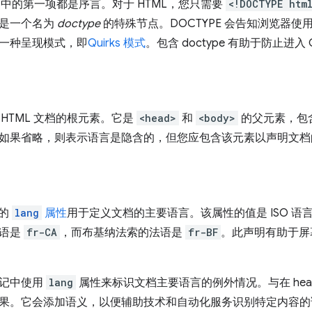
文档中的第一项都是序言。对于 HTML，您只需要
<!DOCTYPE htm
上是一个名为
doctype
的特殊节点。DOCTYPE 会告知浏览器使
一种呈现模式，即
Quirks 模式
。包含 doctype 有助于防止进入 Q
 HTML 文档的根元素。它是
<head>
和
<body>
的父元素，包含 H
如果省略，则表示语言是隐含的，但您应包含该元素以声明文档
的
lang
属性
用于定义文档的主要语言。该属性的值是 ISO 
法语是
fr-CA
，而布基纳法索的法语是
fr-BF
。此声明有助于屏
标记中使用
lang
属性来标识文档主要语言的例外情况。与在 he
果。它会添加语义，以便辅助技术和自动化服务识别特定内容的