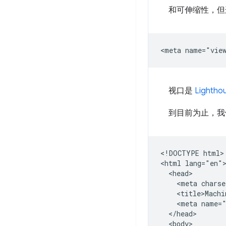
和可伸缩性，但
视口是
Light
到目前为止，我们
<!DOCTYPE html>

<html lang="en">
  <head>

    <meta charse
    <title>Machi
    <meta name="
  </head>

  <body>
