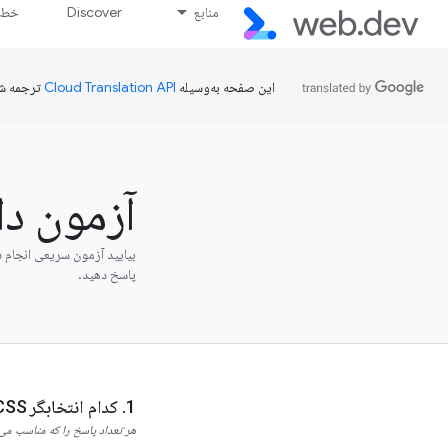
منابع
Discover
خط پ
این صفحه به‌وسیله
ترجمه ش
آزمون دان
پاسخ دهید.
کدام انتخابگر CSS به درستی <p> عنصر فقط در صورتی که داخل <div> با شناسه "کانتینر"؟
هر تعداد پاسخ را که مناسب می‌د