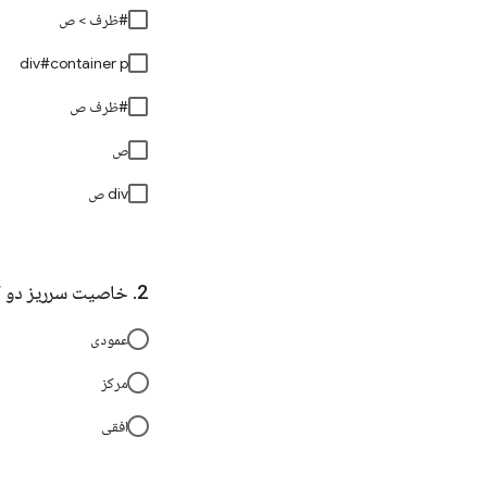
#ظرف > ص
div#container p
#ظرف ص
ص
div ص
خاصیت سرریز دو کل
عمودی
مرکز
افقی