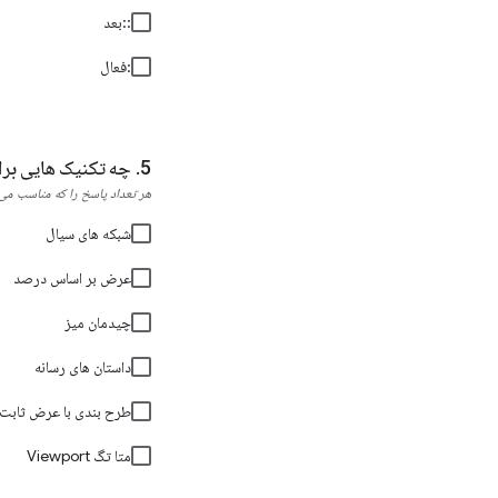
::بعد
:فعال
چه تکنیک هایی برای ایجا
هر تعداد پاسخ را که مناسب می‌د
شبکه های سیال
عرض بر اساس درصد
چیدمان میز
داستان های رسانه
طرح بندی با عرض ثابت
متا تگ Viewport