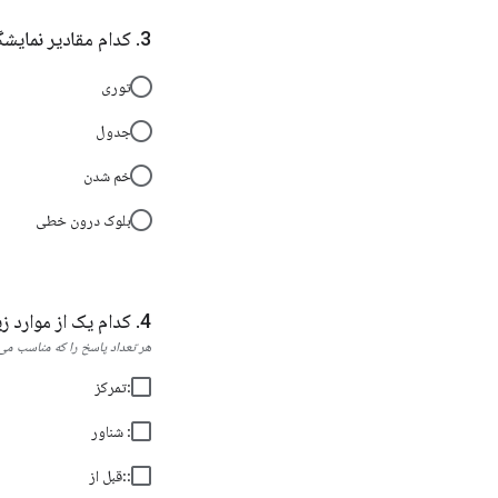
کدام مقادیر نمایش
توری
جدول
خم شدن
بلوک درون خطی
کدام یک از موارد زیر شبه ک
هر تعداد پاسخ را که مناسب می‌د
:تمرکز
: شناور
::قبل از