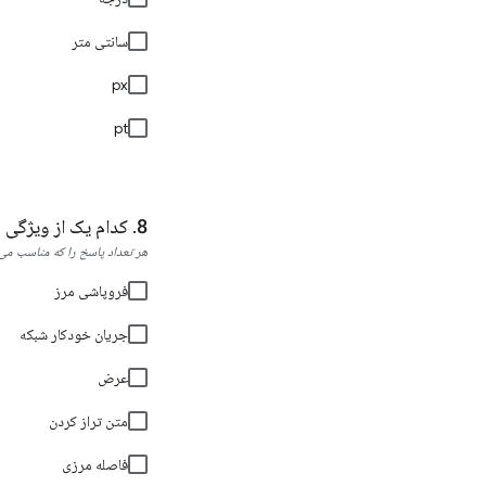
سانتی متر
px
pt
کدام یک از ویژگی های CSS زیر بر روی طرح بصری جدول تأث
هر تعداد پاسخ را که مناسب می‌د
فروپاشی مرز
جریان خودکار شبکه
عرض
متن تراز کردن
فاصله مرزی