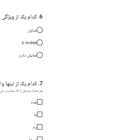
کدام یک از ویژگی ه
شناور
z-index
نمایش دادن
کدام یک از اینها واحده
هر تعداد پاسخ را که مناسب می‌د
عدد
ما
رم
درجه