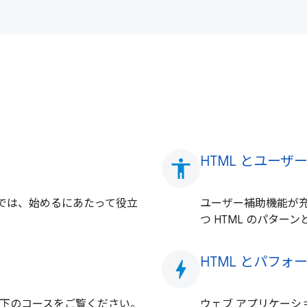
HTML とユーザ
accessibility
e では、始めるにあたって役立
ユーザー補助機能が
つ HTML のパタ
HTML とパフォ
bolt
以下のコースをご覧ください。
ウェブ アプリケーシ