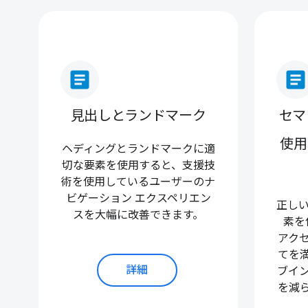
article
article
見出しとランドマーク
セマ
使用
ヘディングとランドマークに適
切な要素を使用すると、支援技
術を使用しているユーザーのナ
ビゲーション エクスペリエン
正しい
スを大幅に改善できます。
素を
アク
てを
詳細
ブイ
を減