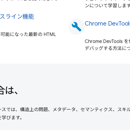
ンについて学習しま
ースライン機能
Chrome DevTo
build
可能になった最新の HTML
Chrome DevToo
デバッグする方法に
合は、
ースでは、構造上の問題、メタデータ、セマンティクス、スキ
を学びます。