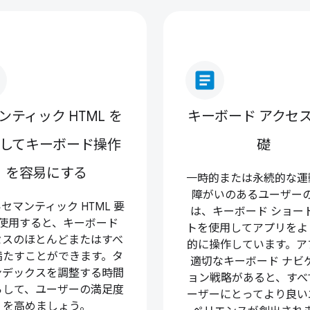
article
ンティック HTML を
キーボード アクセ
してキーボード操作
礎
を容易にする
一時的または永続的な運
障がいのあるユーザー
セマンティック HTML 要
は、キーボード ショー
使用すると、キーボード
トを使用してアプリをよ
セスのほとんどまたはすべ
的に操作しています。ア
満たすことができます。タ
適切なキーボード ナビ
ンデックスを調整する時間
ョン戦略があると、すべ
らして、ユーザーの満足度
ーザーにとってより良い
を高めましょう。