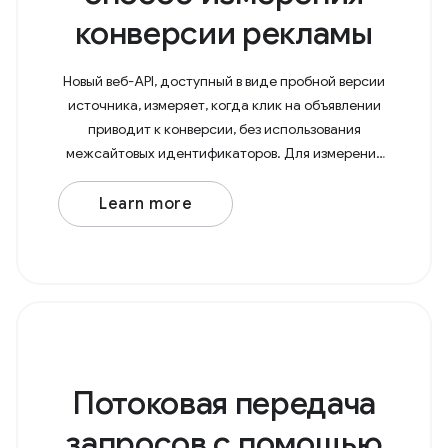
конверсии рекламы
Новый веб-API, доступный в виде пробной версии
источника, измеряет, когда клик на объявлении
приводит к конверсии, без использования
межсайтовых идентификаторов. Для измерения
эффективности рекламных кампаний
рекламодатели и издатели должны знать,
Learn more
Потоковая передача
запросов с помощью