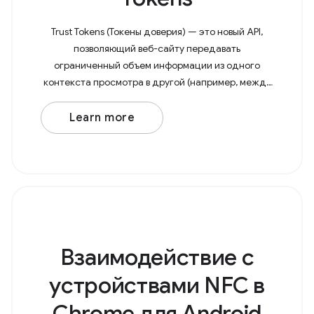
Trust Tokens (Токены доверия) — это новый API,
позволяющий веб-сайту передавать
ограниченный объем информации из одного
контекста просмотра в другой (например, между
сайтами) для борьбы с мошенничеством без
использования пассивного отслеживания.
Learn more
Взаимодействие с
устройствами NFC в
Chrome для Android