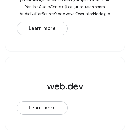
Yeni bir AudioContext() oluşturduktan sonra
AudioBufferSourceNode veya OscillatorNode gibi
bir ses kaynağı düğümü oluşturun. Örneğin, alçak
geçiren
Learn more
web.dev
Learn more