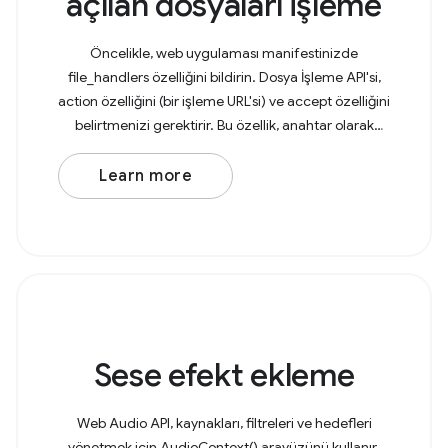
açılan dosyaları işleme
Öncelikle, web uygulaması manifestinizde
file_handlers özelliğini bildirin. Dosya İşleme API'si,
action özelliğini (bir işleme URL'si) ve accept özelliğini
belirtmenizi gerektirir. Bu özellik, anahtar olarak
MIME türlerini ve özellikle karşılık gelen
Learn more
Sese efekt ekleme
Web Audio API, kaynakları, filtreleri ve hedefleri
yönetmek için AudioContext() arayüzünü kullanır.