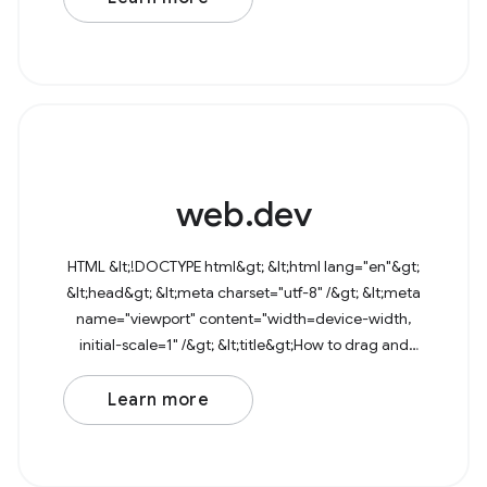
web.dev
HTML &lt;!DOCTYPE html&gt; &lt;html lang="en"&gt;
&lt;head&gt; &lt;meta charset="utf-8" /&gt; &lt;meta
name="viewport" content="width=device-width,
initial-scale=1" /&gt; &lt;title&gt;How to drag and
drop files&lt;/title&gt; &lt;/head&gt;
Learn more