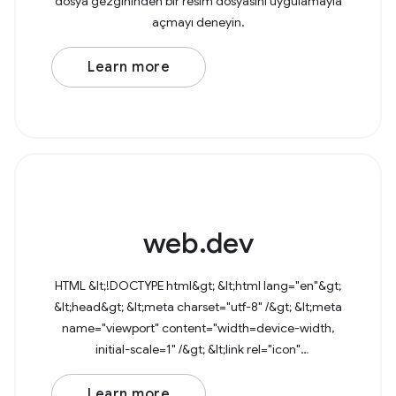
dosya gezgininden bir resim dosyasını uygulamayla
açmayı deneyin.
Learn more
web.dev
HTML &lt;!DOCTYPE html&gt; &lt;html lang="en"&gt;
&lt;head&gt; &lt;meta charset="utf-8" /&gt; &lt;meta
name="viewport" content="width=device-width,
initial-scale=1" /&gt; &lt;link rel="icon"
href="data:image/svg+xml,&lt;svg
Learn more