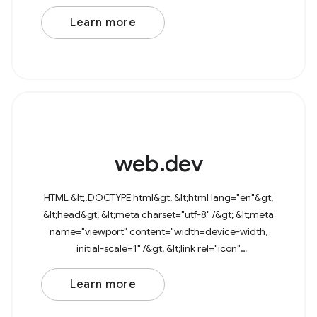
JavaScript de terceiros Aprofunde seus
conhecimentos
Learn more
web.dev
HTML &lt;!DOCTYPE html&gt; &lt;html lang="en"&gt;
&lt;head&gt; &lt;meta charset="utf-8" /&gt; &lt;meta
name="viewport" content="width=device-width,
initial-scale=1" /&gt; &lt;link rel="icon"
href="data:image/svg+xml,&lt;svg
Learn more