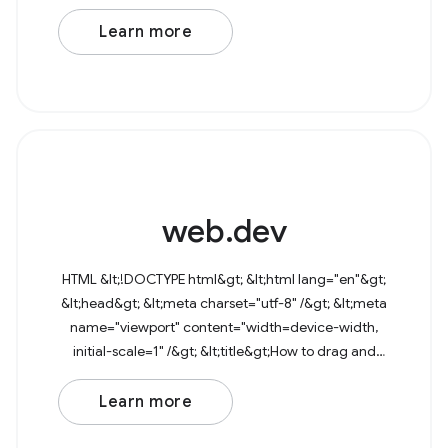
Learn more
web.dev
HTML &lt;!DOCTYPE html&gt; &lt;html lang="en"&gt;
&lt;head&gt; &lt;meta charset="utf-8" /&gt; &lt;meta
name="viewport" content="width=device-width,
initial-scale=1" /&gt; &lt;title&gt;How to drag and
drop files&lt;/title&gt; &lt;/head&gt;
Learn more