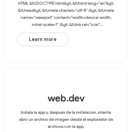
HTML &lt;!DOCTYPE html&gt; &lt;html lang="en"&gt;
&lt;head&gt; &lt;meta charset="utf-8" /&gt; &lt;meta
name="viewport" content="width=device-width,
initial-scale=1" /&gt; &lt;link rel="icon"
href="data:image/svg+xml,&lt;svg
Learn more
web.dev
Instala la app y, después de la instalación, intenta
abrir un archivo de imagen desde el explorador de
archivos con la app.