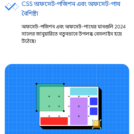
CSS অফসেট-পজিশন এবং অফসেট-পাথ
বৈশিষ্ট্য
অফসেট-পজিশন এবং অফসেট-পাথের মানগুলি 2024
সালের জানুয়ারিতে নতুনভাবে উপলব্ধ বেসলাইন হয়ে
উঠেছে।