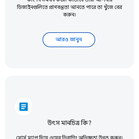
ফাংশন সমর্থন করে। কীভাবে তারা আপনার
ডিজাইনগুলিতে প্রাণবন্ততা আনতে পারে তা খুঁজে বের
করুন।
আরও জানুন
article
উৎস মানচিত্র কি?
সোর্স ম্যাপ দিয়ে ওয়েব ডিবাগিং অভিজ্ঞতা উন্নত করুন।