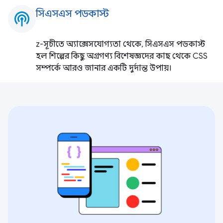
সিএসএস পডকাস্ট
podcasts
z-সূচীতে অ্যাক্সেসযোগ্যতা থেকে, সিএসএস পডকাস্ট
হল শিল্পের কিছু অগ্রগণ্য বিশেষজ্ঞদের কাছ থেকে CSS
সম্পর্কে আরও জানার একটি দুর্দান্ত উপায়।