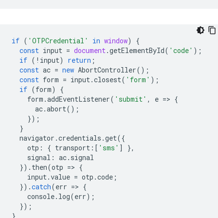
if
(
'OTPCredential'
in
window
)
{
const
input
=
document
.
getElementById
(
'code'
);
if
(
!
input
)
return
;
const
ac
=
new
AbortController
();
const
form
=
input
.
closest
(
'form'
);
if
(
form
)
{
form
.
addEventListener
(
'submit'
,
e
=
>
{
ac
.
abort
();
});
}
navigator
.
credentials
.
get
({
otp
:
{
transport
:
[
'sms'
]
},
signal
:
ac
.
signal
}).
then
(
otp
=
>
{
input
.
value
=
otp
.
code
;
}).
catch
(
err
=
>
{
console
.
log
(
err
);
});
}