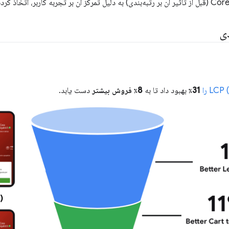
ی
31٪
بهبود داد تا به
8٪ فروش بیشتر
دست یابد.