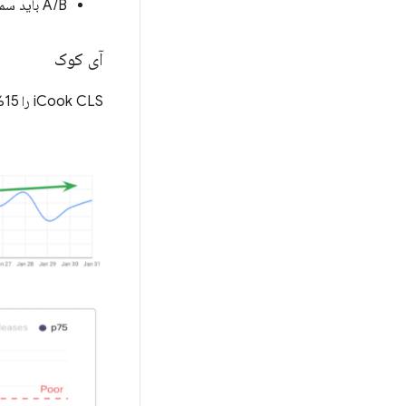
A/B باید سمت سرور باشد.
آی کوک
iCook CLS را 15% بهبود داد تا 10% درآمد بیشتری از تبلیغات بدست آورد.