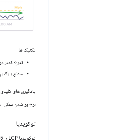
تکنیک ها
تنوع کمتر در اندا
منطق بارگیری ا
یادگیری های کلیدی
نرخ پر شدن ممکن است
توکوپدیا
توکوپدیا LCP را 55 درصد بهبود بخشید و میانگین مدت جلسه را 23 درصد بهتر دید.