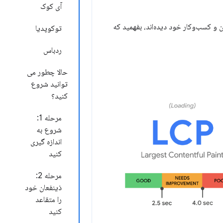
آی کوک
ان و کسب‌وکار خود دیده‌اند، بفهمید که
توکوپدیا
ردباس
حالا چطور می
توانید شروع
کنید؟
مرحله 1:
شروع به
اندازه گیری
کنید
مرحله 2:
ذینفعان خود
را متقاعد
کنید