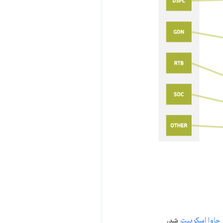
 جاوا اسکریپت
شد.