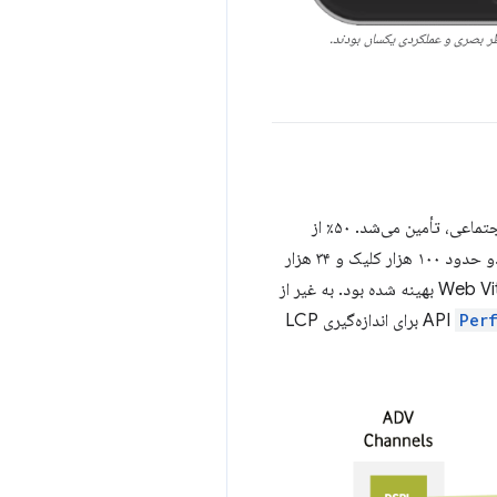
ر بصری و عملکردی یکسان بودند.
ترافیک برای تست A/B از کانال‌های رسانه‌ای پولی مختلف، از جمله نمایش، iOS/Android، جستجو و شبکه‌های اجتماعی، تأمین می‌شد. ۵۰٪ از
ترافیک به صفحه فرود بهینه‌شده (نسخه A) و ۵۰٪ به صفحه پایه (نسخه B) ارسال شد. نسخه A و نسخه B هر دو حدود ۱۰۰ هزار کلیک و ۳۴ هزار
بازدید در روز داشتند. همانطور که قبلاً ذکر شد، تنها تفاوت بین نسخه A و نسخه B این بود که نسخه A برای Web Vitals بهینه شده بود. به غیر از
Per
برای اندازه‌گیری LCP