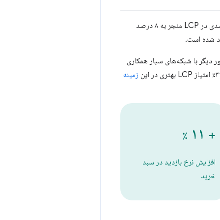
با اجرای یک تست A/B که به طور خاص بر بهینه‌سازی Web Vitals متمرکز بود، ودافون دریافت که بهبود ۳۱ درصدی در LCP منجر به ۸ درصد
ی پیشرو در اروپا و آفریقا است که در ۲۱ کشور شبکه‌های ثابت و سیار دارد و در ۴۸ کشور دیگر با شبکه‌های سیار همکاری
زمینه
۱۱
٪
+
افزایش نرخ بازدید در سبد
خرید