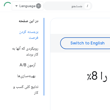
/
در این صفحه
برجسته کردن
فرصت
رویکردی که آنها به
کار بردند
آزمون A/B
Vodafone: بهبود 31٪ در LCP فروش را 8٪
بهینه‌سازی‌ها
نتایج کلی کسب و
کار