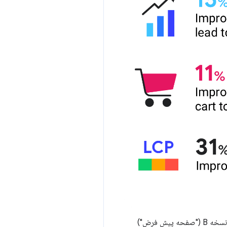
("DCL") و LCP را که وودافون در نسخه A ("صفحه بهینه شده") و نسخه B ("صفحه پیش فرض")