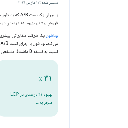
منتشر شده: ۱۷ مارس ۲۰۲۱
فروش بیشتر، بهبود ۱۵ درصدی در نرخ تبدیل سرنخ به بازدید و بهبود ۱۱ درصدی در نرخ تبدیل سبد خرید به بازدید شده است.
ودافون
می‌کند. ودافون با اجرای تست A/B روی یک صفحه فرود (که در آن نسخه A برای Web Vitals بهینه شده بود و ۳۱٪ امتیاز LCP بهتری در این
نسبت به نسخه B داشت)، مشخص کرد که بهینه‌سازی برای Web Vitals، ۸٪ فروش بیشتری ایجاد کرده است.
۳۱
٪
بهبود ۳۱ درصدی در LCP
منجر به…