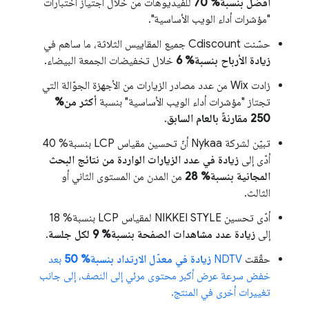
أفضل بنسبة% 70
للفيديوهات من خلال اجتياز اختبارات
"مؤشرات أداء الويب الأساسية".
حسّنت Cdiscount جميع المقاييس الثلاثة، ما ساهم في
زيادة الأرباح بنسبة% 6
خلال تخفيضات الجمعة البيضاء.
زادت Wix من عدد مصادر الزيارات من الأجهزة الجوّالة التي
تجتاز "مؤشرات أداء الويب الأساسية" بنسبة
أكثر من%
250 مقارنةً بالعام السابق
.
تبيّن لشركة Nykaa أنّ تحسين مقياس LCP بنسبة% 40
أدّى إلى
زيادة في عدد الزيارات الواردة من نتائج البحث
المجانية بنسبة% 28
من المدن من المستوى الثاني أو
الثالث.
أدّى تحسين NIKKEI STYLE لمقياس LCP بنسبة% 18
إلى
زيادة عدد مشاهدات الصفحة بنسبة% 9 لكل جلسة
.
حقّقت
NDTV
زيادة في معدّل الارتداد بنسبة% 50
بعد
خفض سرعة عرض أكبر محتوى مرئي إلى النصف، إلى جانب
تغييرات أخرى في المنتج.