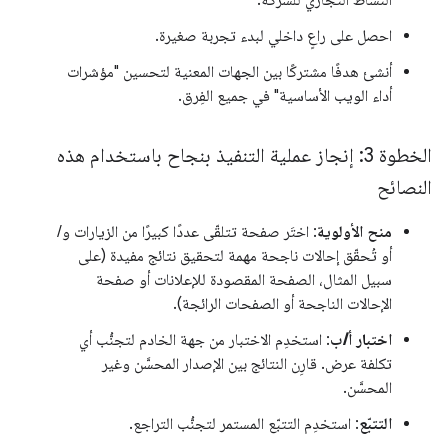
احصل على راعٍ داخلي لبدء تجربة صغيرة.
أنشئ هدفًا مشتركًا بين الجهات المعنية لتحسين "مؤشرات
أداء الويب الأساسية" في جميع الفِرق.
الخطوة 3: إنجاز عملية التنفيذ بنجاح باستخدام هذه
النصائح
منح الأولوية
: اختَر صفحة تتلقّى عددًا كبيرًا من الزيارات و/
أو تُحقّق إحالات ناجحة مهمة لتحقيق نتائج مفيدة (على
سبيل المثال، الصفحة المقصودة للإعلانات أو صفحة
الإحالات الناجحة أو الصفحات الرائجة).
اختبار أ/ب
: استخدِم الاختبار من جهة الخادم لتجنُّب أي
تكلفة عرض. قارِن النتائج بين الإصدار المحسَّن وغير
المحسَّن.
التتبّع
: استخدِم التتبّع المستمر لتجنُّب التراجع.