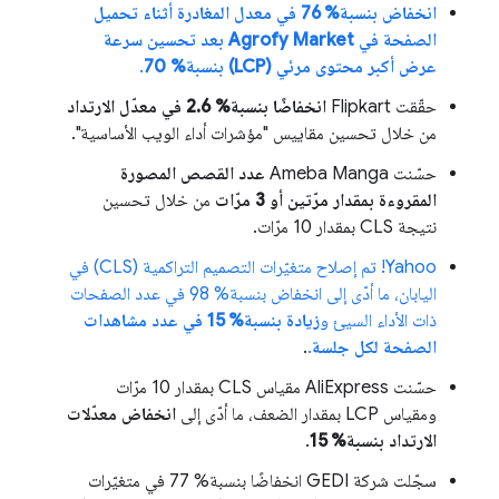
انخفاض بنسبة% 76 في معدل المغادرة أثناء تحميل
الصفحة في Agrofy Market بعد تحسين سرعة
عرض أكبر محتوى مرئي (LCP) بنسبة% 70
.
حقّقت Flipkart
انخفاضًا بنسبة% 2.6 في معدّل الارتداد
من خلال تحسين مقاييس "مؤشرات أداء الويب الأساسية".
حسّنت Ameba Manga
عدد القصص المصورة
المقروءة بمقدار مرّتين أو 3 مرّات
من خلال تحسين
نتيجة CLS بمقدار 10 مرّات.
Yahoo! تم إصلاح متغيّرات التصميم التراكمية (CLS) في
اليابان، ما أدّى إلى انخفاض بنسبة% 98 في عدد الصفحات
ذات الأداء السيئ و
زيادة بنسبة% 15 في عدد مشاهدات
الصفحة لكل جلسة
.
.
حسّنت AliExpress مقياس CLS بمقدار 10 مرّات
ومقياس LCP بمقدار الضعف، ما أدّى إلى
انخفاض معدّلات
الارتداد بنسبة% 15
.
سجّلت شركة GEDI انخفاضًا بنسبة% 77 في متغيّرات