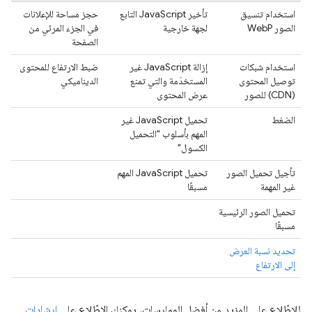
استخدام تنسيق
تأخير JavaScript التابع
حجز مساحة للإعلانات
الصور WebP
لجهة خارجية
في الجزء المرئي من
الصفحة
استخدام شبكات
إزالة JavaScript غير
ضبط الارتفاع للمحتوى
توصيل المحتوى
المستخدَمة والتي تمنع
الديناميكي
(CDN) للصور
عرض المحتوى
الضغط
تحميل JavaScript غير
المهم بأسلوب "التحميل
الكسول"
تأجيل تحميل الصور
تحميل JavaScript المهم
غير المهمة
مسبقًا
تحميل الصور الرئيسية
مسبقًا
تحديد نسبة العرض
إلى الارتفاع
للاطّلاع على المزيد من أفضل الممارسات، يمكنك الاطّلاع على
إرشادات