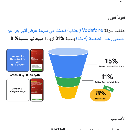
فودافون
حققت شركة
Vodafone (إيطاليا) تحسّنًا في سرعة عرض أكبر جزء من
المحتوى على الصفحة (LCP)
بنسبة
%31
لزيادة
مبيعاتها بنسبة% 8
.
الأساليب
العرض من جهة الخادم لملف HTML المهم