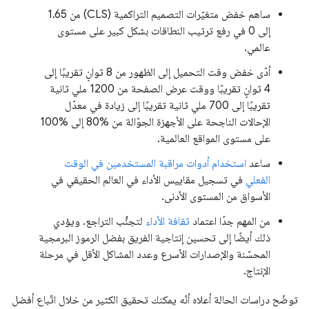
ساهم خفض متغيّرات التصميم التراكمية (CLS) من 1.65
إلى 0 في رفع ترتيب النطاقات بشكل كبير على مستوى
عالمي.
أدّى خفض وقت التحميل إلى الظهور من 8 ثوانٍ تقريبًا إلى
4 ثوانٍ تقريبًا ووقت عرض الصفحة من 1200 ملي ثانية
تقريبًا إلى 700 ملي ثانية تقريبًا إلى زيادة في معدّل
الإحالات الناجحة على الأجهزة الجوّالة من %80 إلى %100
على مستوى المواقع العالمية.
ساعد
استخدام أدوات مراقبة المستخدمين في الوقت
الفعلي
في تسجيل مقاييس الأداء في العالم الحقيقي في
الأسواق من المستوى الأدنى.
من المهم جدًا اعتماد
ثقافة الأداء
لتجنُّب التراجع. ويؤدي
ذلك أيضًا إلى تحسين إنتاجية الفريق بفضل الرموز البرمجية
المحسّنة والإصدارات الأسرع وعدد المشاكل الأقل في مرحلة
الإنتاج.
توضّح دراسات الحالة أعلاه أنّه يمكنك تحقيق الكثير من خلال اتّباع أفضل