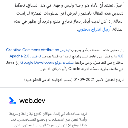
أخيرًا، نعتقد أنّ الأداء هو رحلة وليس وجهة. في هذا السياق، نخطّط
لتعديل هذه المقالة باستمرار لعرض آخر المعلومات المميّزة لدراسات
الحالة. إذا كان لديك أيضًا إنجاز تجاري مقنع وتريد أن يظهر في هذه
المقالة،
أرسِل اقتراح محتوى
.
إنّ محتوى هذه الصفحة مرخّص بموجب
ترخيص Creative Commons Attribution
4.0‏
ما لم يُنصّ على خلاف ذلك، ونماذج الرموز مرخّصة بموجب
ترخيص Apache 2.0‏
.
للاطّلاع على التفاصيل، يُرجى مراجعة
سياسات موقع Google Developers‏
. إنّ Java
هي علامة تجارية مسجَّلة لشركة Oracle و/أو شركائها التابعين.
تاريخ التعديل الأخير: 2021-09-01 (حسب التوقيت العالمي المتفَّق عليه)
نريد مساعدتك في إنشاء مواقع إلكترونية رائعة وسريعة
وآمنة تعمل عبر المتصفحات ولجميع المستخدمين. يُعدّ
هذا الموقع الإلكتروني المركز الرئيسي للمحتوى الذي