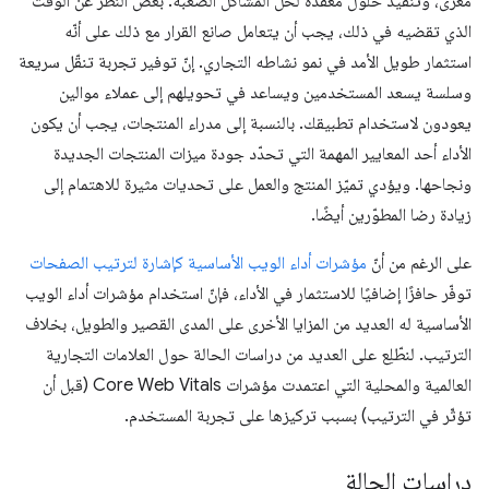
مغزى، وتنفيذ حلول معقّدة لحلّ المشاكل الصعبة. بغض النظر عن الوقت
الذي تقضيه في ذلك، يجب أن يتعامل صانع القرار مع ذلك على أنّه
استثمار طويل الأمد في نمو نشاطه التجاري. إنّ توفير تجربة تنقّل سريعة
وسلسة يسعد المستخدمين ويساعد في تحويلهم إلى عملاء موالين
يعودون لاستخدام تطبيقك. بالنسبة إلى مدراء المنتجات، يجب أن يكون
الأداء أحد المعايير المهمة التي تحدّد جودة ميزات المنتجات الجديدة
ونجاحها. ويؤدي تميّز المنتج والعمل على تحديات مثيرة للاهتمام إلى
زيادة رضا المطوّرين أيضًا.
على الرغم من أنّ
مؤشرات أداء الويب الأساسية كإشارة لترتيب الصفحات
توفّر حافزًا إضافيًا للاستثمار في الأداء، فإنّ استخدام مؤشرات أداء الويب
الأساسية له العديد من المزايا الأخرى على المدى القصير والطويل، بخلاف
الترتيب. لنطّلِع على العديد من دراسات الحالة حول العلامات التجارية
العالمية والمحلية التي اعتمدت مؤشرات Core Web Vitals (قبل أن
تؤثّر في الترتيب) بسبب تركيزها على تجربة المستخدم.
دراسات الحالة