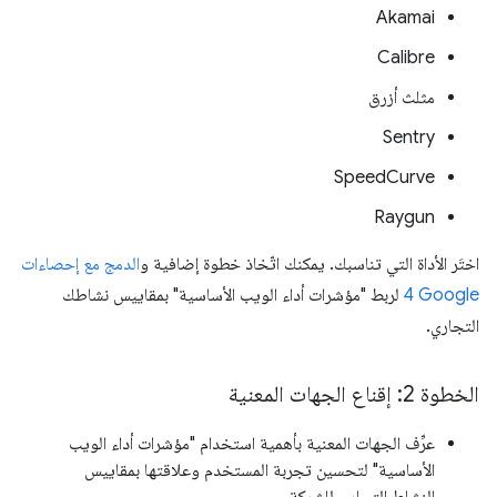
Akamai
Calibre
مثلث أزرق
Sentry
SpeedCurve
Raygun
اختَر الأداة التي تناسبك. يمكنك اتّخاذ خطوة إضافية و
الدمج مع إحصاءات
Google‏ 4
لربط "مؤشرات أداء الويب الأساسية" بمقاييس نشاطك
التجاري.
الخطوة 2: إقناع الجهات المعنية
عرِّف الجهات المعنية بأهمية استخدام "مؤشرات أداء الويب
الأساسية" لتحسين تجربة المستخدم وعلاقتها بمقاييس
النشاط التجاري للشركة.