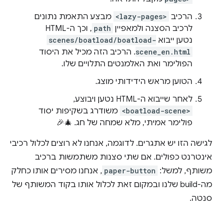
הרכיב
<lazy-pages>
מבצע התאמת נתונים
לרכיב הסצנה ולמאפיין
path
, וכך ה-HTML
נטען ייבוא
scenes/boatload/boatload-
scene_en.html
. הרכיב הזה מכיל את היסוד
הפולימר ואת האלמנטים התלויים שלו.
הטוען מראש הידידותי מוצג.
לאחר שייבוא ה-HTML נטען ויבוצע,
<boatload-scene>
משודרג בשקיפות יסוד
פולימר אמיתי, מלא שמחה של חג. 🎄🎉
לגישה הזו יש אתגרים. לדוגמה, אנחנו לא רוצים לכלול רכיבי
אינטרנט כפולים. אם שתי סצנות משתמשות ברכיב
משותף, למשל:
paper-button
, אנחנו מסירים אותו כחלק
מה-build שלנו ובמקום זאת לכלול אותו בקוד המשותף של
סנטה.