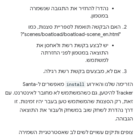
נהדר! להחזיר את התגובה שנשמרה
במטמון.
האם הבקשה תואמת לספריית סצנות, כמו
"scenes/boatload/boatload-scene_en.html"?
יש לבצע בקשת רשת ולאחסן את
התוצאה במטמון לפני החזרתה
למשתמש.
אם לא, מבצעים בקשת רשת רגילה.
הזרימה שלנו והאירוע
install
מאפשרים ל-Santa
Tracker להיטען, גם כשהמשתמש לא מחובר לאינטרנט. עם
זאת, רק הסצנות שהמשתמש טען בעבר יהיו זמינות. זו
דרך נהדרת לשחק שוב במשחק ולעבור את התוצאה
הגבוהה.
צופים ותיקים עשויים לשים לב שאסטרטגיית השמירה