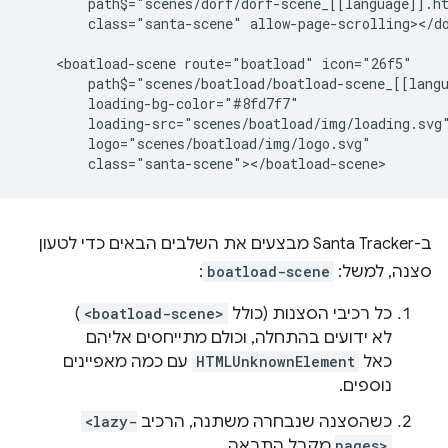
        path$="scenes/dorf/dorf-scene_[[language]].ht
        class="santa-scene" allow-page-scrolling></do
    <boatload-scene route="boatload" icon="26f5"

        path$="scenes/boatload/boatload-scene_[[langu
        loading-bg-color="#8fd7f7"

        loading-src="scenes/boatload/img/loading.svg"
        logo="scenes/boatload/img/logo.svg"

ב-Santa Tracker מבצעים את השלבים הבאים כדי לטעון
סצנה, למשל:
boatload-scene
:
כל רכיבי הסצנות (כולל
<boatload-scene>
)
לא ידועים בהתחלה, וכולם מתייחסים אליהם
כאל
HTMLUnknownElement
עם כמה מאפיינים
נוספים.
כשהסצנה שנבחרה משתנה, הרכיב
<lazy-
pages>
מקבל התראה.