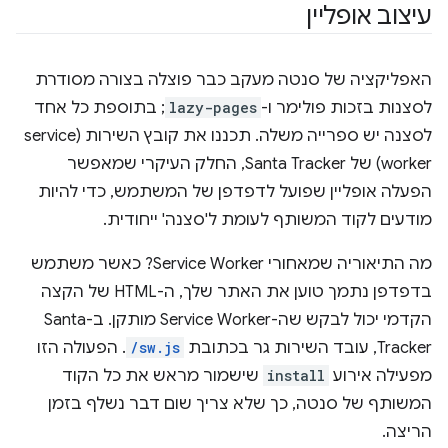
עיצוב אופליין
האפליקציה של סנטה מעקב כבר פוצלה בצורה מסודרת
לסצנות בזכות פולימר ו-
lazy-pages
; בתוספת כל אחד
לסצנה יש ספרייה משלה. תכננו את קובץ השירות (service
worker) של Santa Tracker, החלק העיקרי שמאפשר
הפעלה אופליין שפועל לדפדפן של המשתמש, כדי להיות
מודעים לקוד המשותף לעומת ל'סצנה' ייחודית.
מה התיאוריה שמאחורי Service Worker? כאשר משתמש
בדפדפן נתמך טוען את האתר שלך, ה-HTML של הקצה
הקדמי יכול לבקש שה-Service Worker מותקן. ב-Santa
Tracker, עובד השירות גר בכתובת
/sw.js
. הפעולה הזו
מפעילה אירוע
install
שישמור מראש את כל הקוד
המשותף של סנטה, כך שלא צריך שום דבר נשלף בזמן
הריצה.