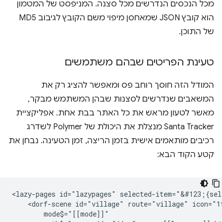
מכל הנכסים הנדרשים מכל סצנה. המניפסט של המטמון
הוא קובץ JSON שמאחסן מיפוי משם הקובץ לגיבוב MD5
של התוכן.
טעינת הפריטים שבהם משתמשים
המודל הזה חוסך רוחב פס ומאפשר להציג רק את
המשאבים שנדרשים לסצנות שבהן המשתמש מבקר,
מאשר לטעון מראש את כל האתר בבת אחת. אפליקציית
Santa Tracker מנצלת את היכולת של Polymer לשדרג
רכיבים מותאמים אישית בזמן הריצה, זמן הטעינה. נבחן את
קטע הקוד הבא:
<lazy-pages id="lazypages" selected-item="&#123;{sele
    <dorf-scene id="village" route="village" icon="1f
        mode$="[[mode]]"
