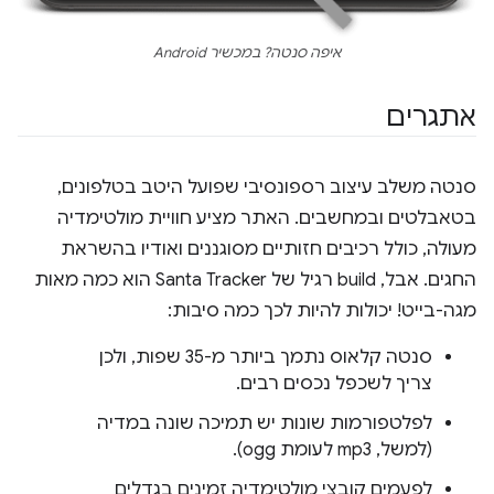
איפה סנטה? במכשיר Android
אתגרים
סנטה משלב עיצוב רספונסיבי שפועל היטב בטלפונים,
בטאבלטים ובמחשבים. האתר מציע חוויית מולטימדיה
מעולה, כולל רכיבים חזותיים מסוגננים ואודיו בהשראת
החגים. אבל, build רגיל של Santa Tracker הוא כמה מאות
מגה-בייט! יכולות להיות לכך כמה סיבות:
סנטה קלאוס נתמך ביותר מ-35 שפות, ולכן
צריך לשכפל נכסים רבים.
לפלטפורמות שונות יש תמיכה שונה במדיה
(למשל, mp3 לעומת ogg).
לפעמים קובצי מולטימדיה זמינים בגדלים