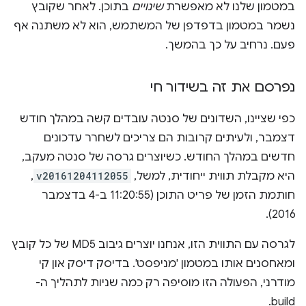
במטמון שלנו לא מאפשרת
שינויים
בתוכן. לאחר שקובץ
נשמר במטמון בדפדפן של המשתמש, הוא לא משתנה אף
פעם. נרחיב על כך בהמשך.
נפרסם את זה בשידור חי
כפי שציינו, השדונים של סנטה עובדים קשה במהלך חודש
דצמבר, ולעיתים קרובות הם צריכים לשחרר עדכונים
חדשים במהלך החודש. כשיוצרים גרסה של סנטה מעקב,
היא מקבלת תווית ייחודית, למשל,
v20161204112055
,
חותמת הזמן של פריט התוכן (11:20:55 ב-4 בדצמבר
2016).
לגרסה עם התווית הזו, אנחנו יוצרים גיבוב MD5 של כל קובץ
ומאחסנים אותו במטמון 'מניפסט'. בדיסק דיסק און קי
מודרני, הפעולה הזו מוסיפה רק כמה שניות לתהליך ה-
build.