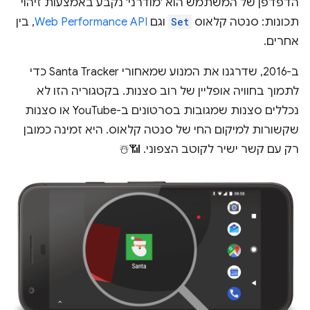
הדפדפן של המשתמש הוא 'מודרני' נקבע באמצעות זיהוי
תכונות: סנטה קלאוס
Set
וגם
Web Performance API
, בין
אחרים.
ב-2016, שדרגנו את המנוע שמאחורי Santa Tracker כדי
לתמוך בחוויה אופליין של רוב סצנות. בקטגוריה הזו לא
נכללים סצנות שמגובות בסרטונים ב-YouTube או סצנות
שקשורות למיקום החי של סנטה קלאוס. היא זמינה כמובן
רק עם קשר ישיר לקוטב הצפוני. 📶☃️