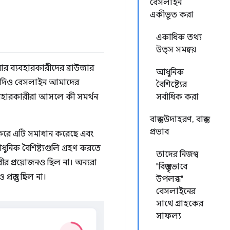
বেসলাইন
একীভূত করা
একাধিক তথ্য
উত্স সমন্বয়
ার ব্যবহারকারীদের ব্রাউজার
আধুনিক
। যদিও বেসলাইন আমাদের
বৈশিষ্ট্যের
বহারকারীরা আসলে কী সমর্থন
সর্বাধিক করা
বাস্তব উদাহরণ, বাস্তব
প্রভাব
করে এটি সমাধান করেছে এবং
িক বৈশিষ্ট্যগুলি গ্রহণ করতে
তাদের নিজস্ব
র প্রয়োজনও ছিল না। অন্যরা
"বিস্তৃতভাবে
্রস্তুত ছিল না।
উপলব্ধ"
বেসলাইনের
সাথে গ্রাহকের
সাফল্য