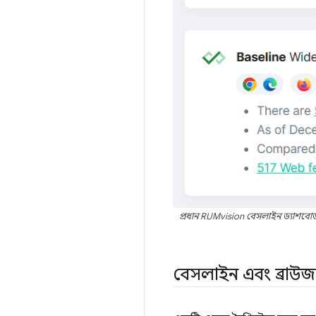
প্রধান RUMvision বেসলাইন ড্যাশবোর্ড
বেসলাইন এবং ব্রাউজ