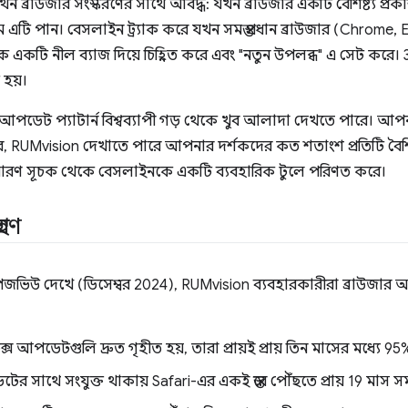
র্থন ব্রাউজার সংস্করণের সাথে আবদ্ধ: যখন ব্রাউজার একটি বৈশিষ্ট্য প্
এটি পান। বেসলাইন ট্র্যাক করে যখন সমস্ত প্রধান ব্রাউজার (Chrome, 
িকে একটি নীল ব্যাজ দিয়ে চিহ্নিত করে এবং "নতুন উপলব্ধ" এ সেট করে। 
 হয়।
আপডেট প্যাটার্ন বিশ্বব্যাপী গড় থেকে খুব আলাদা দেখতে পারে। আপন
 করে, RUMvision দেখাতে পারে আপনার দর্শকদের কত শতাংশ প্রতিটি বৈশি
টি সাধারণ সূচক থেকে বেসলাইনকে একটি ব্যবহারিক টুলে পরিণত করে।
রহণ
ক্ষ পেজভিউ দেখে (ডিসেম্বর 2024), RUMvision ব্যবহারকারীরা ব্রাউজ
স আপডেটগুলি দ্রুত গৃহীত হয়, তারা প্রায়ই প্রায় তিন মাসের মধ্যে 95
র সাথে সংযুক্ত থাকায় Safari-এর একই স্তরে পৌঁছতে প্রায় 19 মাস স