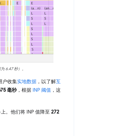
6.47 秒）。
实际用户收集
实地数据
，以了解
互
675 毫秒
，根据
INP 阈值
，这
上。他们将 INP 值降至
272