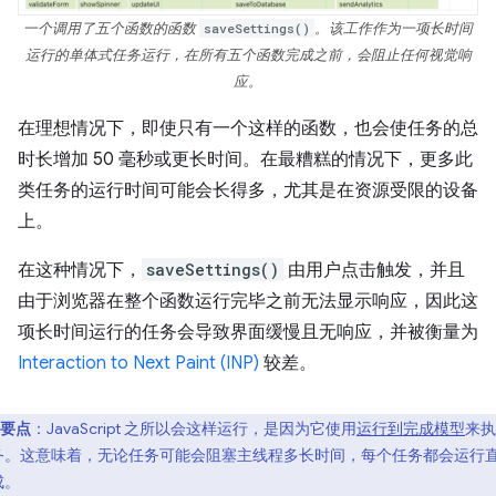
一个调用了五个函数的函数
saveSettings()
。该工作作为一项长时间
运行的单体式任务运行，在所有五个函数完成之前，会阻止任何视觉响
应。
在理想情况下，即使只有一个这样的函数，也会使任务的总
时长增加 50 毫秒或更长时间。在最糟糕的情况下，更多此
类任务的运行时间可能会长得多，尤其是在资源受限的设备
上。
在这种情况下，
saveSettings()
由用户点击触发，并且
由于浏览器在整个函数运行完毕之前无法显示响应，因此这
项长时间运行的任务会导致界面缓慢且无响应，并被衡量为
Interaction to Next Paint (INP)
较差。
要点
：JavaScript 之所以会这样运行，是因为它使用
运行到完成模型
来执
务。这意味着，无论任务可能会阻塞主线程多长时间，每个任务都会运行
成。