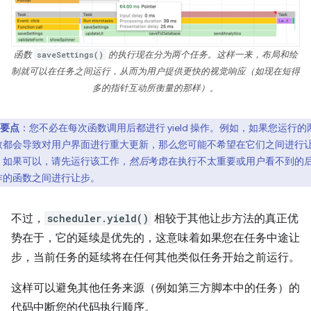
函数
saveSettings()
的执行现在分为两个任务。这样一来，布局和绘
制就可以在任务之间运行，从而为用户提供更快的视觉响应（如现在短得
多的指针互动所衡量的那样）。
要点
：您不必在每次函数调用后都进行 yield 操作。例如，如果您运行的
数都会导致对用户界面进行重大更新，那么您可能不希望在它们之间进行
。如果可以，请先运行该工作，
然后
考虑在执行不太重要或用户看不到的
作的函数之间进行让步。
不过，
scheduler.yield()
相较于其他让步方法的真正优
势在于，它的延续是优先的，这意味着如果您在任务中途让
步，当前任务的延续将在任何其他类似任务开始之前运行。
这样可以避免其他任务来源（例如第三方脚本中的任务）的
代码中断您的代码执行顺序。