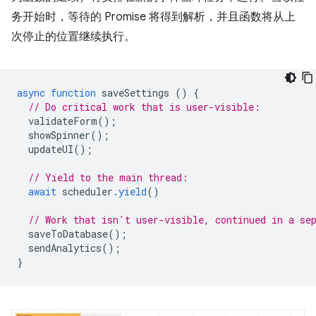
务开始时，等待的 Promise 将得到解析，并且函数将从上
次停止的位置继续执行。
async
function
saveSettings
()
{
// Do critical work that is user-visible:
validateForm
();
showSpinner
();
updateUI
();
// Yield to the main thread:
await
scheduler
.
yield
()
// Work that isn't user-visible, continued in a se
saveToDatabase
();
sendAnalytics
();
}