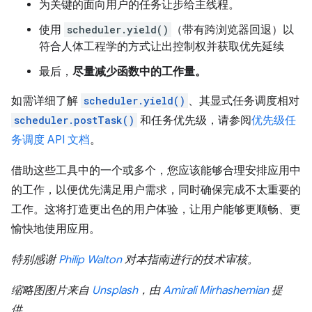
为关键的面向用户的任务让步给主线程。
使用
scheduler.yield()
（带有跨浏览器回退）以
符合人体工程学的方式让出控制权并获取优先延续
最后，
尽量减少函数中的工作量。
如需详细了解
scheduler.yield()
、其显式任务调度相对
scheduler.postTask()
和任务优先级，请参阅
优先级任
务调度 API 文档
。
借助这些工具中的一个或多个，您应该能够合理安排应用中
的工作，以便优先满足用户需求，同时确保完成不太重要的
工作。这将打造更出色的用户体验，让用户能够更顺畅、更
愉快地使用应用。
特别感谢
Philip Walton
对本指南进行的技术审核。
缩略图图片来自
Unsplash
，由
Amirali Mirhashemian
提
供。