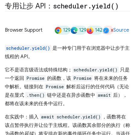
专用让步 API：
scheduler
.
yield(
)
129
129
142
x
Browser Support
Source
scheduler.yield()
是一种专门用于在浏览器中让步于主
线程的 API。
它不是语言级语法或特殊结构；
scheduler.yield()
只是
一个返回
Promise
的函数，该
Promise
将在未来的任务
中解析。链接到在
Promise
解析后运行的任何代码（无论
是在显式
.then()
链中还是在异步函数中
await
后），
都将在该未来的任务中运行。
在实践中：插入
await scheduler.yield()
，函数将在
该点暂停执行并让位于主线程。该函数其余部分的执行（称
为函数的
延续
）将安排在新的事件循环任务中运行。当该任