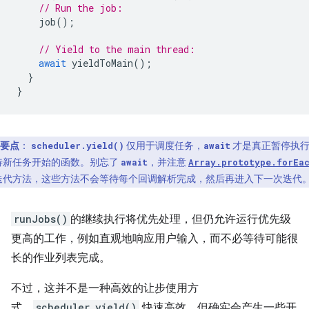
// Run the job:
job
();
// Yield to the main thread:
await
yieldToMain
();
}
}
要点
：
仅用于调度任务，
才是真正暂停执
scheduler.yield()
await
待新任务开始的函数。别忘了
，并注意
await
Array.prototype.forEa
迭代方法，这些方法不会等待每个回调解析完成，然后再进入下一次迭代
runJobs()
的继续执行将优先处理，但仍允许运行优先级
更高的工作，例如直观地响应用户输入，而不必等待可能很
长的作业列表完成。
不过，这并不是一种高效的让步使用方
式。
scheduler.yield()
快速高效，但确实会产生一些开