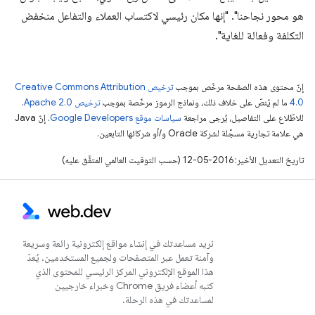
هو محور نجاحنا". "إنها مكان رئيسي لاكتساب العملاء والتفاعل منخفض
التكلفة وفعالة للغاية".
إنّ محتوى هذه الصفحة مرخّص بموجب
ترخيص Creative Commons Attribution
4.0‏
ما لم يُنصّ على خلاف ذلك، ونماذج الرموز مرخّصة بموجب
ترخيص Apache 2.0‏
.
للاطّلاع على التفاصيل، يُرجى مراجعة
سياسات موقع Google Developers‏
. إنّ Java
هي علامة تجارية مسجَّلة لشركة Oracle و/أو شركائها التابعين.
تاريخ التعديل الأخير: 2016-05-12 (حسب التوقيت العالمي المتفَّق عليه)
نريد مساعدتك في إنشاء مواقع إلكترونية رائعة وسريعة
وآمنة تعمل عبر المتصفحات ولجميع المستخدمين. يُعدّ
هذا الموقع الإلكتروني المركز الرئيسي للمحتوى الذي
كتبه أعضاء فريق Chrome وخبراء خارجيين
لمساعدتك في هذه الرحلة.