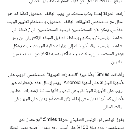
الموقع. معدلات التفاعل الآن قابلة للمقارنة بتطبيقها الأصلي.
أرادت الشركة إعادة جذب مستخدمي ويب الهاتف المحمول تمامًا كما هو
الحال مع مستخدمي تطبيقات الهاتف المحمول. باستخدام تطبيق الويب
التقدّمي، يمكن الآن للمستخدمين توجيه المستخدمين إلى "إضافة إلى
الشاشة الرئيسية"، ويمكنهم ببساطة تشغيل الموقع الإلكتروني من رمز
الشاشة الرئيسية. وقد أدّى ذلك إلى زيارات عالية الجودة، حيث يشكّل
هؤلاء المستخدمون إحالات ناجحة أكثر بنسبة 30% عن المستخدمين
العاديين.
وأضافت 5miles أيضًا ميزة "الإشعارات الفورية" لمستخدمي الويب على
الأجهزة الجوّالة على أجهزة Android. ويتم إرسال هذه الإشعارات عبر
الويب على الأجهزة الجوّالة، وهي تبدو وكأنّها مماثلة لإشعارات التطبيق
الأصلي، كما أنها تعمل حتى إذا لم يكن المتصفّح يعمل على الجهاز في
الوقت الحالي.
يقول لوكاس لو، الرئيس التنفيذي لشركة 5miles: "مع معدل نمو
مستخدمين جدد يبلغ 100% على أساس ربع سنوي، أصبح ويب الجوّال