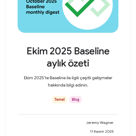
Ekim 2025 Baseline
aylık özeti
Ekim 2025'te Baseline ile ilgili çeşitli gelişmeler
hakkında bilgi edinin.
Temel
Blog
Jeremy Wagner
11 Kasım 2025