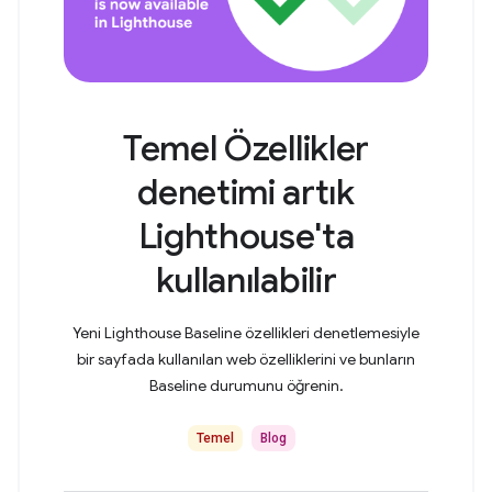
Temel Özellikler
denetimi artık
Lighthouse'ta
kullanılabilir
Yeni Lighthouse Baseline özellikleri denetlemesiyle
bir sayfada kullanılan web özelliklerini ve bunların
Baseline durumunu öğrenin.
Temel
Blog