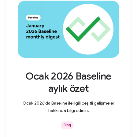
Ocak 2026 Baseline
aylık özet
Ocak 2026'da Baseline ile ilgili çeşitli gelişmeler
hakkında bilgi edinin.
Blog