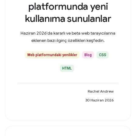
platformunda yeni
kullanıma sunulanlar
Haziran 2026'da kararlı ve beta web tarayıcılarına
eklenen bazı ilginç özellikleri keşfedin.
Web platformundaki yenilikler
Blog
CSS
HTML
Rachel Andrew
30 Haziran 2026