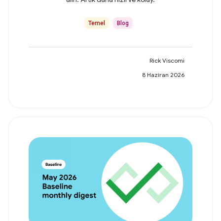
Temel
Blog
Rick Viscomi
8 Haziran 2026