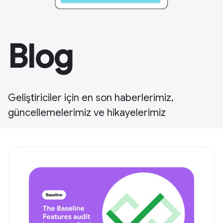
Blog
Geliştiriciler için en son haberlerimiz,
güncellemelerimiz ve hikayelerimiz