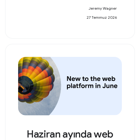
Jeremy Wagner
27 Temmuz 2026
Haziran ayında web