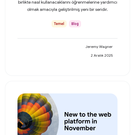
birlikte nasıl kullanacaklarını öğrenmelerine yardımcı
olmak amacıyla geliştirilmiş yeni bir seridir.
Temel
Blog
Jeremy Wagner
2 Aralık 2025