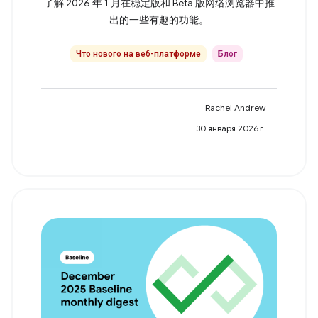
了解 2026 年 1 月在稳定版和 Beta 版网络浏览器中推
出的一些有趣的功能。
Что нового на веб-платформе
Блог
Rachel Andrew
30 января 2026 г.