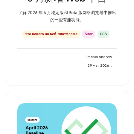
了解 2026 年 5 月稳定版和 Beta 版网络浏览器中推出
的一些有趣功能。
Что нового на веб-платформе
Блог
CSS
Rachel Andrew
29 мая 2026 г.