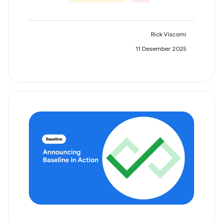
Rick Viscomi
11 Desember 2025