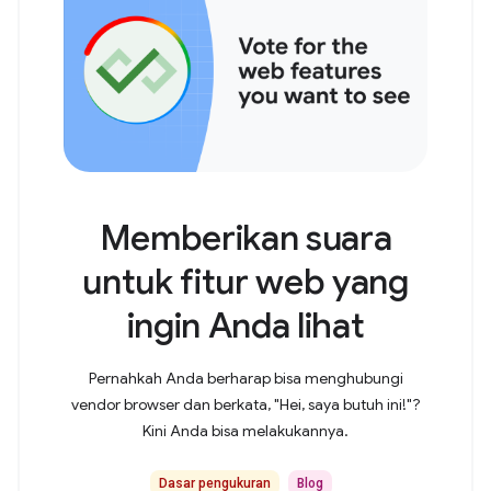
Memberikan suara
untuk fitur web yang
ingin Anda lihat
Pernahkah Anda berharap bisa menghubungi
vendor browser dan berkata, "Hei, saya butuh ini!"?
Kini Anda bisa melakukannya.
Dasar pengukuran
Blog