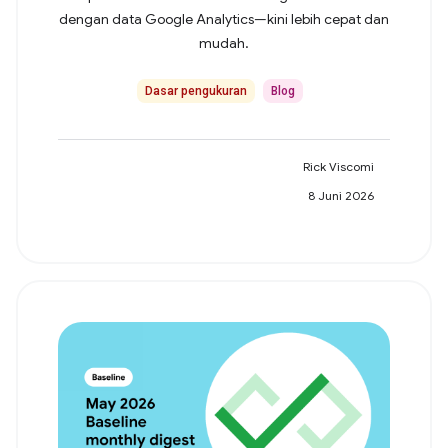
dengan data Google Analytics—kini lebih cepat dan
mudah.
Dasar pengukuran
Blog
Rick Viscomi
8 Juni 2026