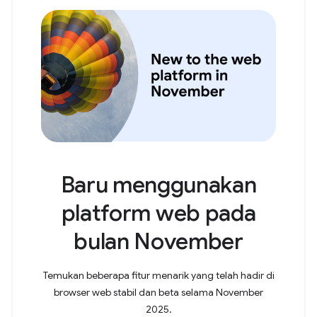
Baru menggunakan
platform web pada
bulan November
Temukan beberapa fitur menarik yang telah hadir di
browser web stabil dan beta selama November
2025.