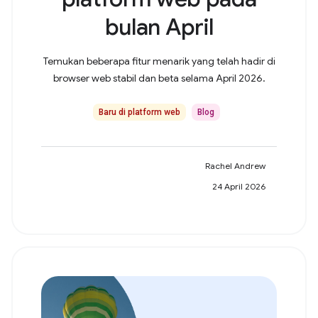
bulan April
Temukan beberapa fitur menarik yang telah hadir di
browser web stabil dan beta selama April 2026.
Baru di platform web
Blog
Rachel Andrew
24 April 2026