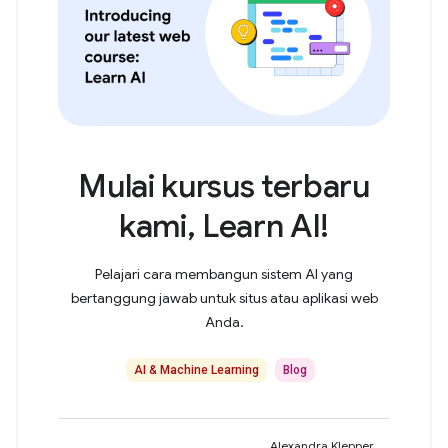
Mulai kursus terbaru
kami, Learn AI!
Pelajari cara membangun sistem AI yang
bertanggung jawab untuk situs atau aplikasi web
Anda.
AI & Machine Learning
Blog
Alexandra Klepper