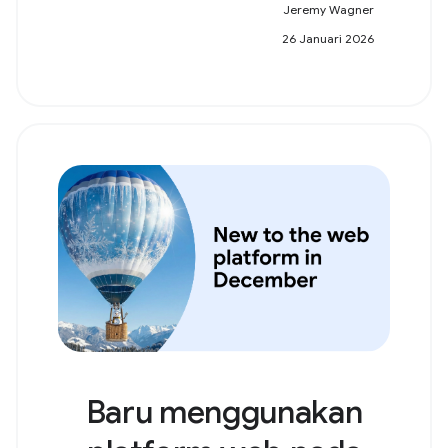
Jeremy Wagner
26 Januari 2026
Baru menggunakan