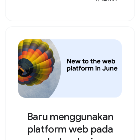
Baru menggunakan
platform web pada