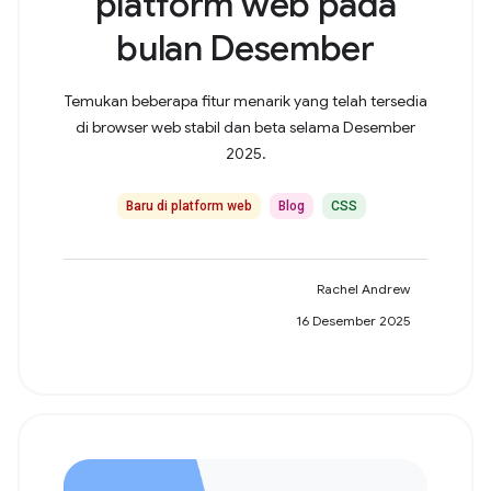
platform web pada
bulan Desember
Temukan beberapa fitur menarik yang telah tersedia
di browser web stabil dan beta selama Desember
2025.
Baru di platform web
Blog
CSS
Rachel Andrew
16 Desember 2025