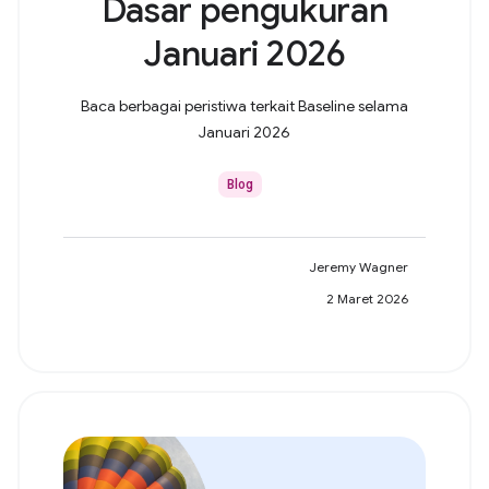
Dasar pengukuran
Januari 2026
Baca berbagai peristiwa terkait Baseline selama
Januari 2026
Blog
Jeremy Wagner
2 Maret 2026