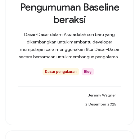
Pengumuman Baseline
beraksi
Dasar-Dasar dalam Aksi adalah seri baru yang
dikembangkan untuk membantu developer
mempelajari cara menggunakan fitur Dasar-Dasar
secara bersamaan untuk membangun pengalaman
pengguna yang lebih baik.
Dasar pengukuran
Blog
Jeremy Wagner
2 Desember 2025