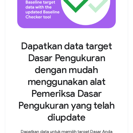
Dapatkan data target
Dasar Pengukuran
dengan mudah
menggunakan alat
Pemeriksa Dasar
Pengukuran yang telah
diupdate
Dapatkan data untuk memilih target Dasar Anda