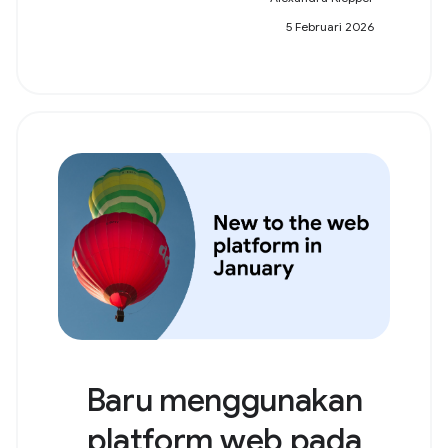
5 Februari 2026
Baru menggunakan
platform web pada