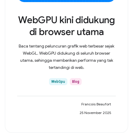
WebGPU kini didukung
di browser utama
Baca tentang peluncuran grafik web terbesar sejak
WebGL. WebGPU didukung di seluruh browser
utama, sehingga memberikan performa yang tak
tertandingi di web.
WebGpu
Blog
Francois Beaufort
25 November 2025