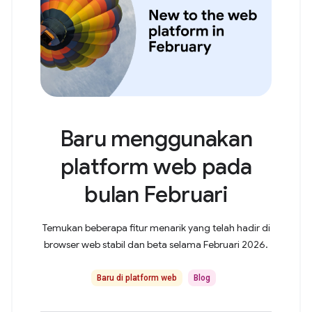
Baru menggunakan
platform web pada
bulan Februari
Temukan beberapa fitur menarik yang telah hadir di
browser web stabil dan beta selama Februari 2026.
Baru di platform web
Blog