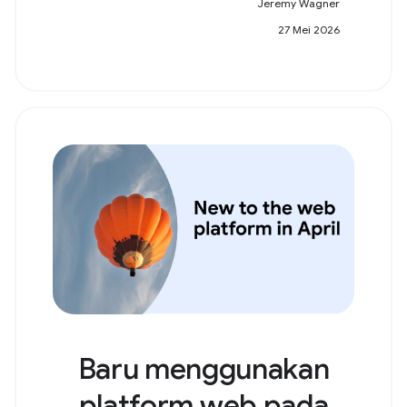
Jeremy Wagner
27 Mei 2026
Baru menggunakan
platform web pada