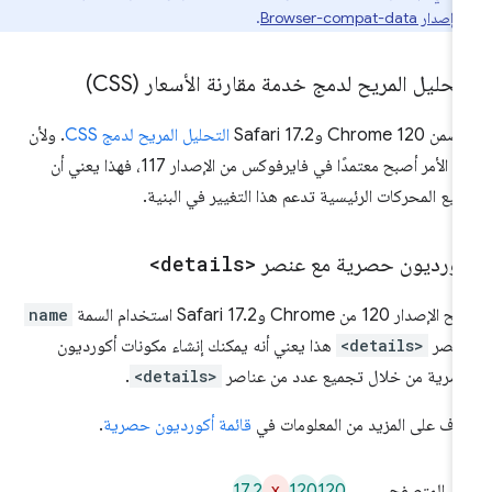
ي
إصدار Browser-compat-data
.
تحليل المريح لدمج خدمة مقارنة الأسعار (CSS)
Chrome 120 وSafari 17.2
التحليل المريح لدمج CSS
. ولأن
هذا الأمر أصبح معتمدًا في فايرفوكس من الإصدار 117، فهذا يعني أن
يع المحركات الرئيسية تدعم هذا التغيير في البنية.
كورديون حصرية مع عنصر
<details>
لإصدار 120 من Chrome وSafari 17.2 استخدام السمة
name
عنصر
<details>
هذا يعني أنه يمكنك إنشاء مكونات أكورديون
رية من خلال تجميع عدد من عناصر
<details>
.
رَّف على المزيد من المعلومات في
قائمة أكورديون حصرية
.
17.2
x
120
120
م المتصفح