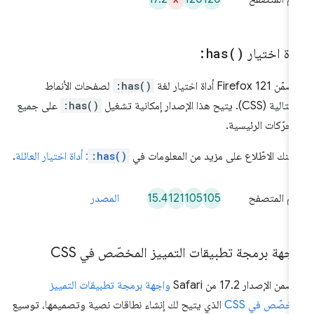
اة اختيار
)
has(
:
Firefox 121 أداة اختيار لغة
:has()
لصفحات الأنماط
ية (CSS). يتيح هذا الإصدار إمكانية تشغيل
:has()
على جميع
محرّكات الرئيسية.
كنك الاطّلاع على مزيد من المعلومات في
:has()
: أداة اختيار العائلة
.
15.4
121
105
105
م المتصفح
المصدر
جهة برمجة تطبيقات التمييز المخصّص في CSS
من الإصدار 17.2 من Safari
واجهة برمجة تطبيقات التمييز
مخصّص في CSS
الذي يتيح لك إنشاء نطاقات نصية وتصميمها، توسيع