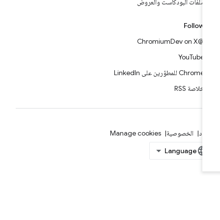
ملفات البودكاست والعروض
Follow
@ChromiumDev on X
YouTube
Chrome للمطوّرين على LinkedIn
خلاصة RSS
بنود
الخصوصية
Manage cookies