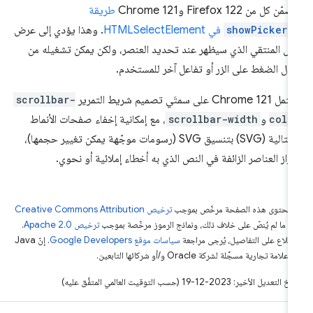
ّن كل من Firefox 122 وChrome 121
طريقة
showPicker(
في HTMLSelectElement
. وهذا يؤدي إلى عرض
س المنتقي الذي سيظهر عند تحديد العنصر، ولكن يمكن تشغيله من
ال الضغط على الزر أو تفاعل آخر للمستخدم.
Chrome  على سمتَي تصميم شريط التمرير
scrollbar-
colo
و
scrollbar-width
، مع إمكانية إخفاء صفحات الأنماط
المتتالية (SVG) بتنسيق SVG (رسومات موجّهة يمكن تغيير حجمها)،
براز العناصر الزائفة في النص الذي به أخطاء إملائية أو نحوي.
ّ محتوى هذه الصفحة مرخّص بموجب
ترخيص Creative Commons Attribution
4‏
ما لم يُنصّ على خلاف ذلك، ونماذج الرموز مرخّصة بموجب
ترخيص Apache 2.0‏
.
اطّلاع على التفاصيل، يُرجى مراجعة
سياسات موقع Google Developers‏
. إنّ Java
لامة تجارية مسجَّلة لشركة Oracle و/أو شركائها التابعين.
التعديل الأخير: 2023-12-19 (حسب التوقيت العالمي المتفَّق عليه)