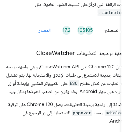
فئات الزائفة التي تركّز على تسليط الضوء العادية، مثل
.
::selectio
17.2
105
105
م المتصفح
المصدر
جهة برمجة التطبيقات Close
Watcher
يشتمل Chrome 120 على CloseWatcher API، وهي واجهة برمجة
بيقات جديدة للاستماع إلى طلبات الإغلاق والاستجابة لها. يتم تشغيل
ه الطلبات من خلال مفتاح
ESC
على الكمبيوتر المكتبي وإيماءة أو زر
ع على جهاز Android، وقد يكون من الصعب تنفيذها بشكل جيد.
لإضافة إلى واجهة برمجة التطبيقات، يعمل Chrome 120 على ترقية
<dialog
وسمة
popover
للاستجابة إلى زر الرجوع في
Androi