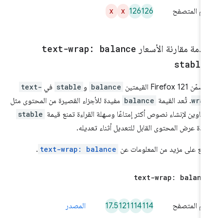
x
x
126
126
م المتصفح
دمة مقارنة الأسعار
text-wrap: balance
stable
ن Firefox 121 القيمتين
balance
و
stable
في
text-
wra
. تُعد القيمة
balance
مفيدة للأجزاء القصيرة من المحتوى مثل
عناوين لإنشاء نصوص أكثر إمتاعًا وسهلة القراءة تمنع قيمة
stable
ادة عرض المحتوى القابل للتعديل أثناء تعديله.
ّلِع على مزيد من المعلومات عن
text-wrap: balance
.
text-wrap: balanc
17.5
121
114
114
م المتصفح
المصدر