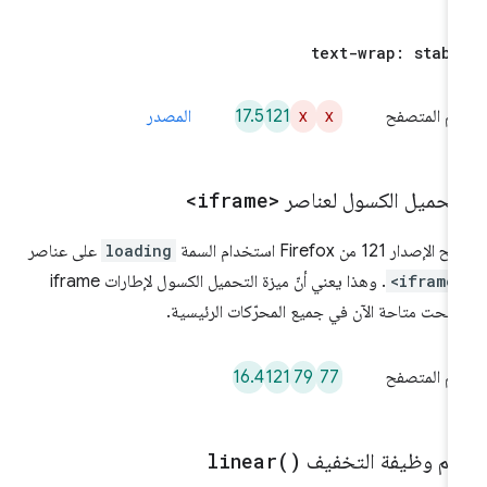
text-wrap: stabl
17.5
121
x
x
م المتصفح
المصدر
لتحميل الكسول لعناصر
<iframe>
الإصدار 121 من Firefox استخدام السمة
loading
على عناصر
<iframe
. وهذا يعني أنّ ميزة التحميل الكسول لإطارات iframe
بحت متاحة الآن في جميع المحرّكات الرئيسية.
16.4
121
79
77
م المتصفح
عم وظيفة التخفيف
)
linear(