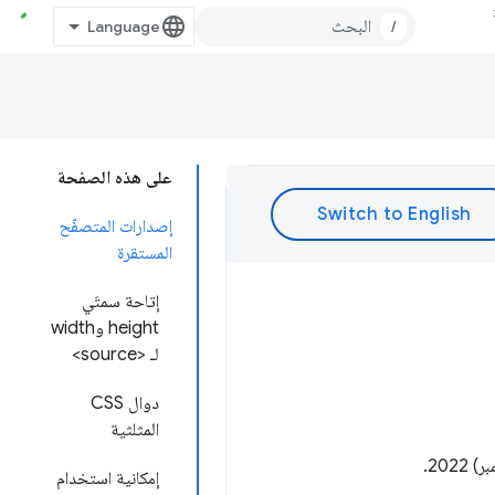
/
على هذه الصفحة
إصدارات المتصفّح
المستقرة
إتاحة سمتَي
height وwidth
لـ <source>
دوال CSS
المثلثية
202.
إمكانية استخدام