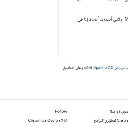
تستند إلى بيانات توافق متصفح MDN، والتي أصدرها أصدقاؤنا في
جب
ترخيص Apache 2.0‏
. للاطّلاع على التفاصيل،
وى ذو صلة
Follow
 لمطوّري البرامج
@ChromiumDev on X