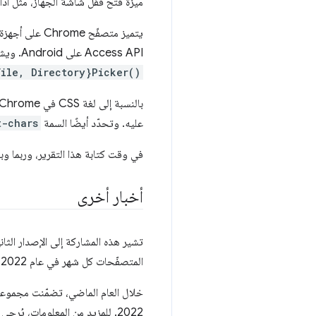
ميزة فتح قفل شاشة الجهاز، مثل أدا
Access API على Android. ويشمل ذلك كل مساحة عرض واجهة برمجة التطبيقات File System Access API، باستثناء طرق
ile, Directory}Picker()
بالنسبة إلى لغة CSS في Chrome، تتوفّر وحدة الطول
عليه. وتحدّد أيضًا السمة
t-chars
في وقت كتابة هذا التقرير، وربما وبسب
أخبار أخرى
تشير هذه المشاركة إلى الإصدار الث
المتصفّحات كل شهر في عام 2022. سأعود في 2023 لأشارك معك بعض الأخبار المهمة على منصّة الويب كل شهر.
2022. للمزيد من المعلومات، يُرجى الاطّلاع على