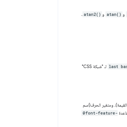
و
atan()
و
atan2()
.
last ba
لـ "شبكة CSS"
لقيمة)، ومتغير الحرف(اسم
قاعدة
@font-feature-