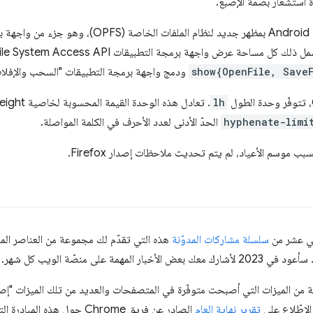
ة استشعار بصمة الإصبع.
show{OpenFile, SaveF
ودمج واجهة برمجة التطبيقات "السحب والإفلات
lh
hyphenate-limi
الحدّ الأدنى لعدد الأحرف في الكلمة المواصلة.
ب موسم الأعياد، لم يتم تحديث ملاحظات إصدار Firefox.
اني عشر من
سلسلة مشاركات المدوّنة
هذه التي تقدّم لك مجموعة من العناصر المث
تقرير نهاية العام
الصادر عن فريق Chrome حول ه