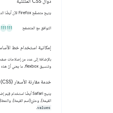
دوال CSS المثلثية
يتيح متصفّح Firefox الآن أيضًا الدوال المثلثية في CSS:
8
111
111
التوافق مع المتصفح
إمكانية استخدام خط الأساس 
بالإضافة إلى عدد من إصلاحات صفحات الأنماط المتتالية (CSS)، 
وتنسيق flexbox، ما يعني أنّ هذه الميزة أصبحت متوافقة الآن في المحركات الرئيسية الثلاثة للمتصفّح.
خدمة مقارنة الأسعار (CSS)
يتيح Safari أيضًا استخدام قِيَم إضافية لسمة CSS
القيمة)، وحليّ(اسم القيمة)، والنمط(
.
values