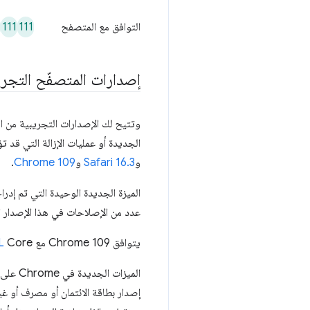
111
111
التوافق مع المتصفح
إصدارات المتصفّح التجر
وتتيح لك الإصدارات التجريبية من ال
الجديدة أو عمليات الإزالة التي قد 
و
Safari 16.3
و
Chrome 109
.
الميزة الجديدة الوحيدة التي تم إدراجها في الإصدار 16.3 من Safari هي إضافة
عدد من الإصلاحات في هذا الإصدار ا
يتوافق Chrome 109 مع
Core، وهي لغة تصف التدوين الحسابي الذي يمكن تضمينه في HTML وSVG.
L
الميزات الجديدة في Chrome على أجهزة Android هي
إصدار بطاقة الائتمان أو مصرف أو غي