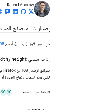
Rachel Andrew
إصدارات المتصفّح المست
في كانون الأول (ديسمبر)، أصبح
108
إتاحة سمتَي
height
و
idth
يتوافق الإصدار 108 من Firefox مع السمتَين
تقبل هذه السمات ارتفاع الصورة أو
8
90
90
التوافق مع المتصفح