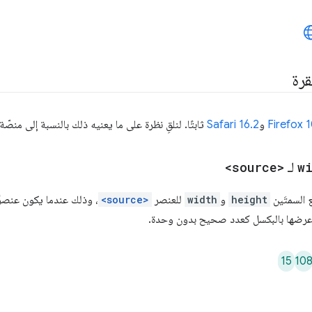
قرة
Firefox 
و
Safari 16.2
ثابتًا. لنلقِ نظرة على ما يعنيه ذلك بالنسبة إلى منصّة
w
لـ
<source>
height
و
width
للعنصر
<source>
، وذلك عندما يكون عنصرًا
 عرضها بالبكسل كعدد صحيح بدون وحدة.
15
10