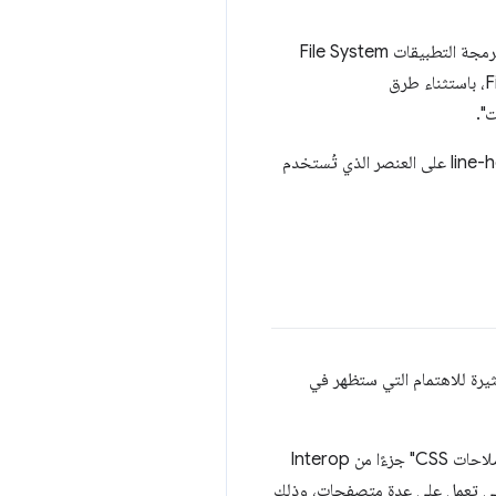
يتميز متصفّح Chrome على أجهزة Android بمظهر جديد لنظام الملفات الخاصة (OPFS)، وهو جزء من واجهة برمجة التطبيقات File System
".
. تعادل هذه الوحدة القيمة المحسوبة لخاصية line-height على العنصر الذي تُستخدم
يرة للاهتمام التي ستظهر في
خلال العام الماضي، تضمّنت مجموعة من الميزات التي أصبحت متوفّرة في المتصفحات والعديد من تلك الميزات "إصلاحات CSS" جزءًا من Interop
ذه المبادرة التي تعمل على عدة متصفحات، وذلك